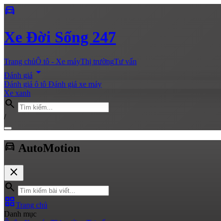
directions_car
Xe
Đời Sống 247
Trang chủ
Ô tô - Xe máy
Thị trường
Tư vấn
arrow_drop_down
Đánh giá
Đánh giá ô tô
Đánh giá xe máy
Xe xanh
search
/
directions_car
Auto
Motion
close
search
grid_view
Trang chủ
Danh mục