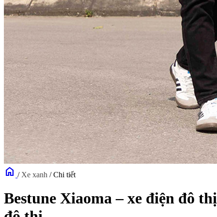
home
/
Xe xanh
/
Chi tiết
Bestune Xiaoma – xe điện đô thị
đô thị