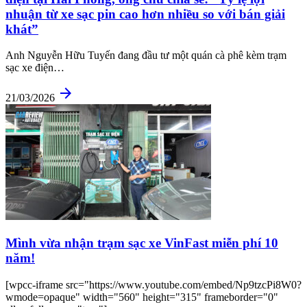
nhuận từ xe sạc pin cao hơn nhiều so với bán giải
khát”
Anh Nguyễn Hữu Tuyến đang đầu tư một quán cà phê kèm trạm
sạc xe điện…
arrow_forward
21/03/2026
Mình vừa nhận trạm sạc xe VinFast miễn phí 10
năm!
[wpcc-iframe src="https://www.youtube.com/embed/Np9tzcPi8W0?
wmode=opaque" width="560" height="315" frameborder="0"