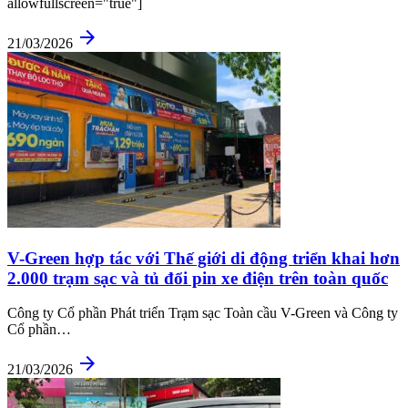
allowfullscreen="true"]
arrow_forward
21/03/2026
V-Green hợp tác với Thế giới di động triển khai hơn
2.000 trạm sạc và tủ đổi pin xe điện trên toàn quốc
Công ty Cổ phần Phát triển Trạm sạc Toàn cầu V-Green và Công ty
Cổ phần…
arrow_forward
21/03/2026