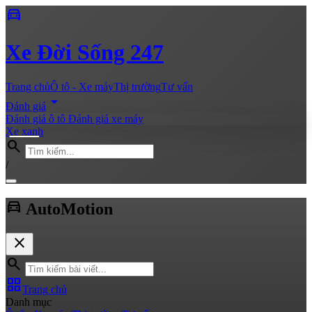
directions_car
Xe
Đời Sống 247
Trang chủ
Ô tô - Xe máy
Thị trường
Tư vấn
arrow_drop_down
Đánh giá
Đánh giá ô tô
Đánh giá xe máy
Xe xanh
search
/
directions_car
Auto
Motion
close
search
grid_view
Trang chủ
Danh mục