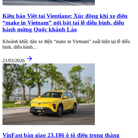
Kiều bào Việt tại Vientiane: Xúc động khi xe điện
“make in Vietnam” nổi bật tại lễ diễu binh, diễu
hành mừng Quốc khánh Lào
Khoảnh khắc dàn xe điện “make in Vietnam” xuất hiện tại lễ diễu
binh, diễu hành…
arrow_forward
21/03/2026
VinFast bàn giao 23.186 ô tô điện trong tháng