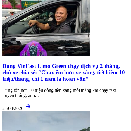
Dùng VinFast Limo Green chạy dịch vụ 2 tháng,
chủ xe chia sẻ: “Chạy êm hơn xe xăng, tiết kiệm 10
triệu/tháng, chỉ 1 năm là hoàn vốn”
Từng tốn hơn 10 triệu đồng tiền xăng mỗi tháng khi chạy taxi
truyền thống, anh…
arrow_forward
21/03/2026