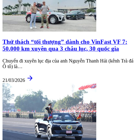
Thử thách “tối thượng” dành cho VinFast VF 7:
50.000 km xuyên qua 3 châu lục, 30 quốc gia
Chuyến đi xuyên lục địa của anh Nguyễn Thanh Hải (kênh Trà đá
Ô tô) là…
arrow_forward
21/03/2026