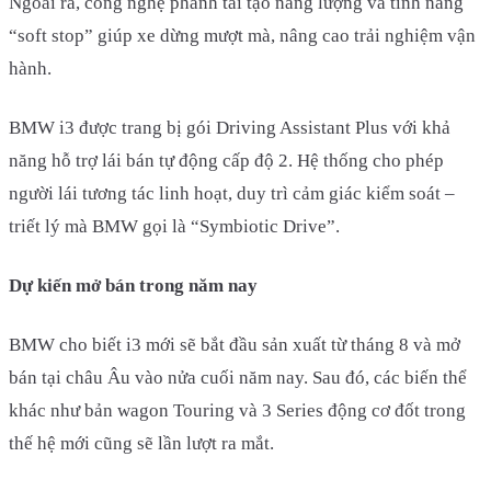
Ngoài ra, công nghệ phanh tái tạo năng lượng và tính năng
“soft stop” giúp xe dừng mượt mà, nâng cao trải nghiệm vận
hành.
BMW i3 được trang bị gói Driving Assistant Plus với khả
năng hỗ trợ lái bán tự động cấp độ 2. Hệ thống cho phép
người lái tương tác linh hoạt, duy trì cảm giác kiểm soát –
triết lý mà BMW gọi là “Symbiotic Drive”.
Dự kiến mở bán trong năm nay
BMW cho biết i3 mới sẽ bắt đầu sản xuất từ tháng 8 và mở
bán tại châu Âu vào nửa cuối năm nay. Sau đó, các biến thể
khác như bản wagon Touring và 3 Series động cơ đốt trong
thế hệ mới cũng sẽ lần lượt ra mắt.