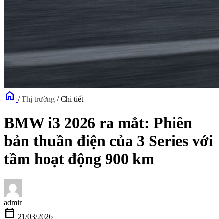
home
/
Thị trường
/
Chi tiết
BMW i3 2026 ra mắt: Phiên
bản thuần điện của 3 Series với
tầm hoạt động 900 km
admin
calendar_today
21/03/2026