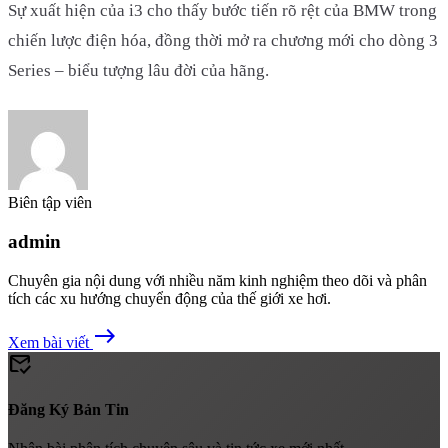
Sự xuất hiện của i3 cho thấy bước tiến rõ rệt của BMW trong
chiến lược điện hóa, đồng thời mở ra chương mới cho dòng 3
Series – biểu tượng lâu đời của hãng.
Biên tập viên
admin
Chuyên gia nội dung với nhiều năm kinh nghiệm theo dõi và phân
tích các xu hướng chuyển động của thế giới xe hơi.
east
Xem bài viết
mark_email_read
Đăng Ký Bản Tin