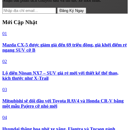
Nhận bài phân tích chuyên sâu và tin tức xe mới nhất.
Đăng Ký Ngay
Mới Cập Nhật
01
Mazda CX-5 được giảm giá đến 69 triệu đồng, giá khởi điểm rẻ
ngang SUV cỡ B
02
Lộ diện Nissan NX7 – SUV giá rẻ mới với thiết kế thể thao,
kích thước như X-Trail
03
Mitsubishi sẽ đối đầu với Toyota RAV4 và Honda CR-V bằng
một mẫu Pajero cỡ nhỏ mới
04
Hyundai thăng hoa nhờ xe xăng, Elantra và Tucson gánh