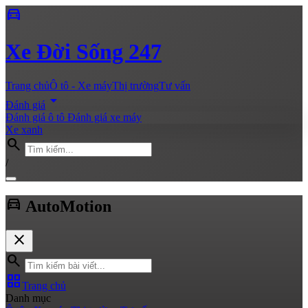
directions_car
Xe
Đời Sống 247
Trang chủ
Ô tô - Xe máy
Thị trường
Tư vấn
arrow_drop_down
Đánh giá
Đánh giá ô tô
Đánh giá xe máy
Xe xanh
search
/
directions_car
Auto
Motion
close
search
grid_view
Trang chủ
Danh mục