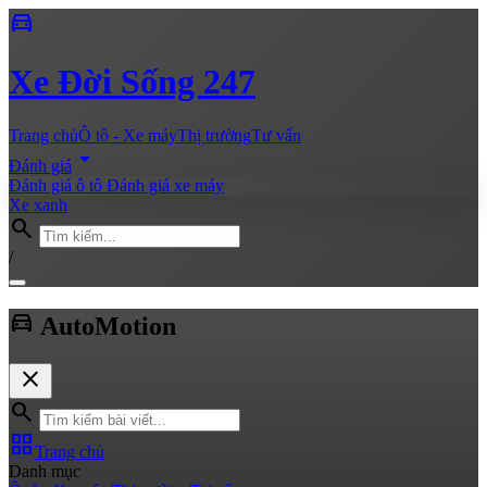
directions_car
Xe
Đời Sống 247
Trang chủ
Ô tô - Xe máy
Thị trường
Tư vấn
arrow_drop_down
Đánh giá
Đánh giá ô tô
Đánh giá xe máy
Xe xanh
search
/
directions_car
Auto
Motion
close
search
grid_view
Trang chủ
Danh mục