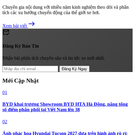
Chuyên gia nội dung với nhiều năm kinh nghiệm theo dõi và phân
tích các xu hướng chuyển động của thế giới xe hơi.
east
Xem bài viết
mark_email_read
Đăng Ký Bản Tin
Nhận bài phân tích chuyên sâu và tin tức xe mới nhất.
Đăng Ký Ngay
Mới Cập Nhật
01
BYD khai trương Showroom BYD HTA Hà Đông, nâng tổng
số điểm phân phối tại Việt Nam lên 38
02
Ảnh phác họa Hyundai Tucson 2027 dựa trên hình ảnh rò rỉ: