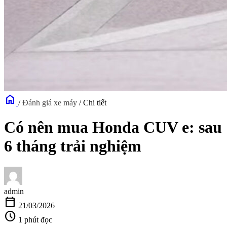
home
/
Đánh giá xe máy
/
Chi tiết
Có nên mua Honda CUV e: sau
6 tháng trải nghiệm
admin
calendar_today
21/03/2026
schedule
1 phút đọc