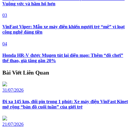
Vuông vức và hầm hố hơn
03
VinFast Viper: Mẫu xe máy điện khiến người trẻ “mê” vì loạt
công nghệ đáng tiền
04
Honda HR-V được Mugen tút lại diện mạo: Thêm “đồ chơi”
thể thao, giá tăng gần 20%
Bài Viết Liên Quan
31/07/2026
Đi xa 145 km, đổi pin trong 1 phút: Xe máy điện VinFast Kinet
mở rộng “bản đồ cuối tuần” của giới trẻ
21/07/2026