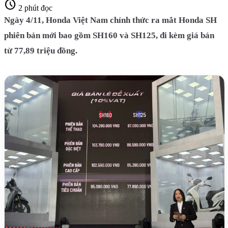
schedule
2 phút đọc
Ngày 4/11, Honda Việt Nam chính thức ra mắt Honda SH
phiên bản mới bao gồm SH160 và SH125, đi kèm giá bán
từ 77,89 triệu đồng.