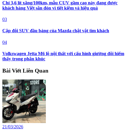
Chỉ 3,6 lít xăng/100km, mẫu CUV gầm cao này đang được
khách hàng Việt săn đón vì tiết kiệm và hiệu quả
03
Cặp đôi SUV đầu bảng của Mazda chật vật tìm khách
04
Volkswagen Jetta M6 lộ nội thất với cấu hình giường đôi hiếm
thấy trong phân khúc
Bài Viết Liên Quan
21/03/2026