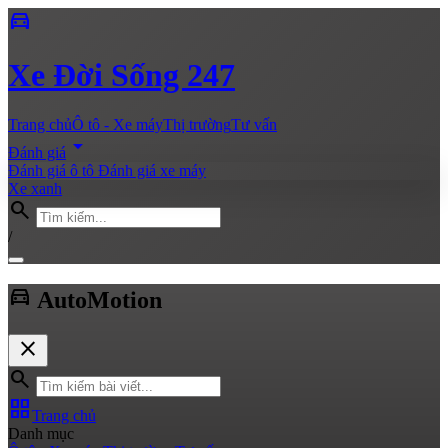
directions_car
Xe
Đời Sống 247
Trang chủ
Ô tô - Xe máy
Thị trường
Tư vấn
arrow_drop_down
Đánh giá
Đánh giá ô tô
Đánh giá xe máy
Xe xanh
search
/
directions_car
Auto
Motion
close
search
grid_view
Trang chủ
Danh mục