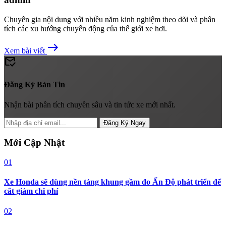
Chuyên gia nội dung với nhiều năm kinh nghiệm theo dõi và phân
tích các xu hướng chuyển động của thế giới xe hơi.
east
Xem bài viết
mark_email_read
Đăng Ký Bản Tin
Nhận bài phân tích chuyên sâu và tin tức xe mới nhất.
Đăng Ký Ngay
Mới Cập Nhật
01
Xe Honda sẽ dùng nền tảng khung gầm do Ấn Độ phát triển để
cắt giảm chi phí
02