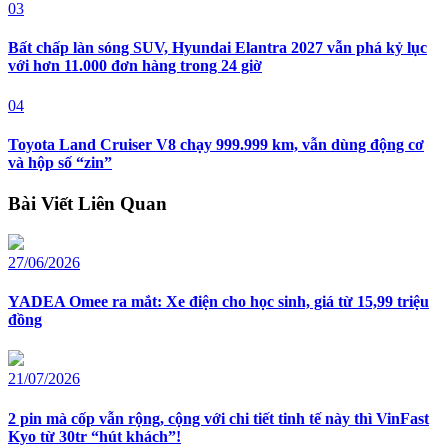
03
Bất chấp làn sóng SUV, Hyundai Elantra 2027 vẫn phá kỷ lục
với hơn 11.000 đơn hàng trong 24 giờ
04
Toyota Land Cruiser V8 chạy 999.999 km, vẫn dùng động cơ
và hộp số “zin”
Bài Viết Liên Quan
27/06/2026
YADEA Omee ra mắt: Xe điện cho học sinh, giá từ 15,99 triệu
đồng
21/07/2026
2 pin mà cốp vẫn rộng, cộng với chi tiết tinh tế này thì VinFast
Kyo từ 30tr “hút khách”!