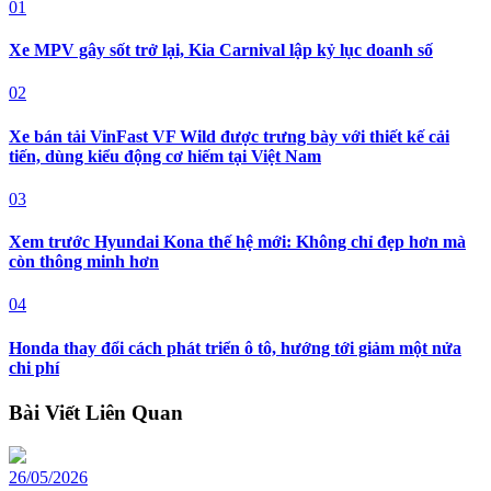
01
Xe MPV gây sốt trở lại, Kia Carnival lập kỷ lục doanh số
02
Xe bán tải VinFast VF Wild được trưng bày với thiết kế cải
tiến, dùng kiểu động cơ hiếm tại Việt Nam
03
Xem trước Hyundai Kona thế hệ mới: Không chỉ đẹp hơn mà
còn thông minh hơn
04
Honda thay đổi cách phát triển ô tô, hướng tới giảm một nửa
chi phí
Bài Viết Liên Quan
26/05/2026