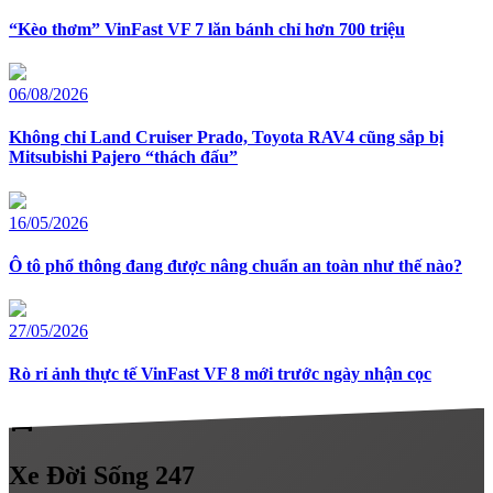
“Kèo thơm” VinFast VF 7 lăn bánh chỉ hơn 700 triệu
06/08/2026
Không chỉ Land Cruiser Prado, Toyota RAV4 cũng sắp bị
Mitsubishi Pajero “thách đấu”
16/05/2026
Ô tô phổ thông đang được nâng chuẩn an toàn như thế nào?
27/05/2026
Rò rỉ ảnh thực tế VinFast VF 8 mới trước ngày nhận cọc
directions_car
Xe
Đời Sống 247