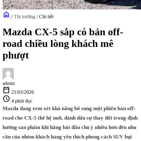
home
/
Thị trường
/
Chi tiết
Mazda CX-5 sắp có bản off-
road chiều lòng khách mê
phượt
admin
calendar_today
21/03/2026
schedule
4 phút đọc
Mazda đang xem xét khả năng bổ sung một phiên bản off-
road cho CX-5 thế hệ mới, đánh dấu sự thay đổi trong định
hướng sản phẩm khi hãng bắt đầu chú ý nhiều hơn đến nhu
cầu của nhóm khách hàng yêu thích phong cách SUV bụi