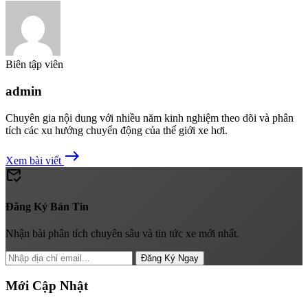
Biên tập viên
admin
Chuyên gia nội dung với nhiều năm kinh nghiệm theo dõi và phân
tích các xu hướng chuyển động của thế giới xe hơi.
east
Xem bài viết
mark_email_read
Đăng Ký Bản Tin
Nhận bài phân tích chuyên sâu và tin tức xe mới nhất.
Đăng Ký Ngay
Mới Cập Nhật