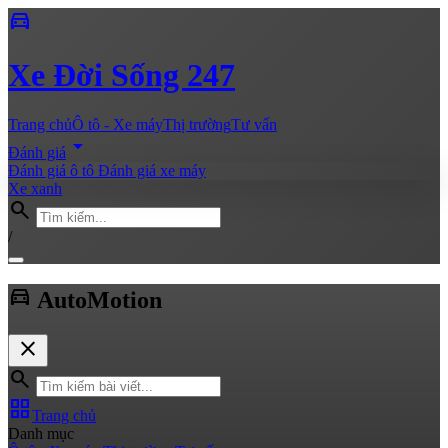
directions_car
Xe
Đời Sống 247
Trang chủ
Ô tô - Xe máy
Thị trường
Tư vấn
arrow_drop_down
Đánh giá
Đánh giá ô tô
Đánh giá xe máy
Xe xanh
search
/
directions_car
Auto
Motion
close
search
grid_view
Trang chủ
Danh mục