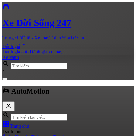
directions_car
Xe
Đời Sống 247
Trang chủ
Ô tô - Xe máy
Thị trường
Tư vấn
arrow_drop_down
Đánh giá
Đánh giá ô tô
Đánh giá xe máy
Xe xanh
search
/
directions_car
Auto
Motion
close
search
grid_view
Trang chủ
Danh mục