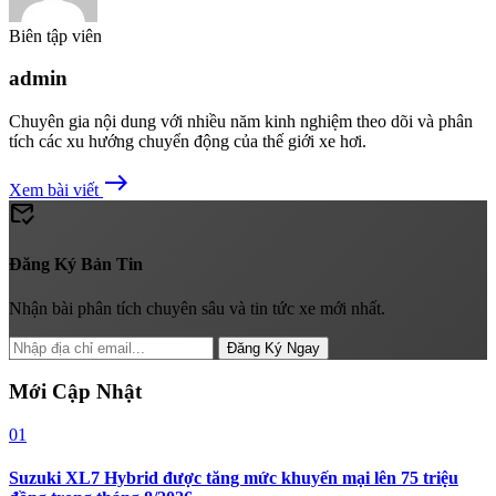
Biên tập viên
admin
Chuyên gia nội dung với nhiều năm kinh nghiệm theo dõi và phân
tích các xu hướng chuyển động của thế giới xe hơi.
east
Xem bài viết
mark_email_read
Đăng Ký Bản Tin
Nhận bài phân tích chuyên sâu và tin tức xe mới nhất.
Đăng Ký Ngay
Mới Cập Nhật
01
Suzuki XL7 Hybrid được tăng mức khuyến mại lên 75 triệu