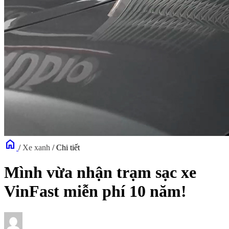
home
/
Xe xanh
/
Chi tiết
Mình vừa nhận trạm sạc xe
VinFast miễn phí 10 năm!