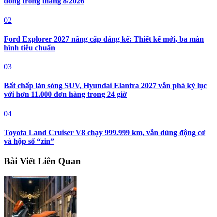
đồng trong tháng 8/2026
02
Ford Explorer 2027 nâng cấp đáng kể: Thiết kế mới, ba màn
hình tiêu chuẩn
03
Bất chấp làn sóng SUV, Hyundai Elantra 2027 vẫn phá kỷ lục
với hơn 11.000 đơn hàng trong 24 giờ
04
Toyota Land Cruiser V8 chạy 999.999 km, vẫn dùng động cơ
và hộp số “zin”
Bài Viết Liên Quan