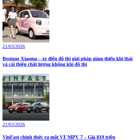
21/03/2026
Bestune Xiaoma – xe điện đô thị giải pháp giảm thiểu khí thải
và cải thiện chất lượng không khí đô thị
21/03/2026
VinFast chính thức ra mắt VF MPV 7 – Giá 819 triệu