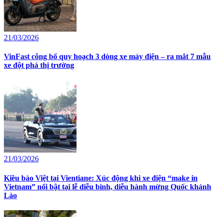
21/03/2026
VinFast công bố quy hoạch 3 dòng xe máy điện – ra mắt 7 mẫu
xe đột phá thị trường
21/03/2026
Kiều bào Việt tại Vientiane: Xúc động khi xe điện “make in
Vietnam” nổi bật tại lễ diễu binh, diễu hành mừng Quốc khánh
Lào