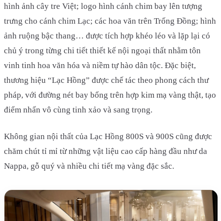
hình ảnh cây tre Việt; logo hình cánh chim bay lên tượng
trưng cho cánh chim Lạc; các hoa văn trên Trống Đồng; hình
ảnh ruộng bậc thang… được tích hợp khéo léo và lặp lại có
chủ ý trong từng chi tiết thiết kế nội ngoại thất nhằm tôn
vinh tinh hoa văn hóa và niềm tự hào dân tộc. Đặc biệt,
thương hiệu “Lạc Hồng” được chế tác theo phong cách thư
pháp, với đường nét bay bổng trên hợp kim mạ vàng thật, tạo
điểm nhấn vô cùng tinh xảo và sang trọng.
Không gian nội thất của Lạc Hồng 800S và 900S cũng được
chăm chút tỉ mỉ từ những vật liệu cao cấp hàng đầu như da
Nappa, gỗ quý và nhiều chi tiết mạ vàng đặc sắc.