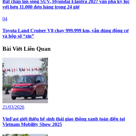
Bất chấp làn sóng SUV, Hyundai Elantra 2027 vẫn phá kỷ lục
với hơn 11.000 đơn hàng trong 24 giờ
04
Toyota Land Cruiser V8 chạy 999.999 km, vẫn dùng động cơ
và hộp số “zin”
Bài Viết Liên Quan
21/03/2026
VinFast giới thiệu hệ sinh thái giao thông xanh toàn diện tại
Vietnam Mobility Show 2025