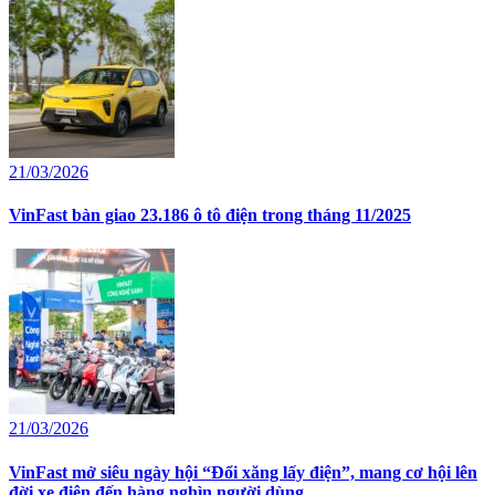
21/03/2026
VinFast bàn giao 23.186 ô tô điện trong tháng 11/2025
21/03/2026
VinFast mở siêu ngày hội “Đổi xăng lấy điện”, mang cơ hội lên
đời xe điện đến hàng nghìn người dùng