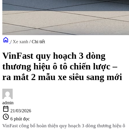
home
/
Xe xanh
/
Chi tiết
VinFast quy hoạch 3 dòng
thương hiệu ô tô chiến lược –
ra mắt 2 mẫu xe siêu sang mới
admin
calendar_today
21/03/2026
schedule
6 phút đọc
VinFast công bố hoàn thiện quy hoạch 3 dòng thương hiệu ô