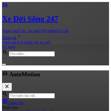
directions_car
Xe
Đời Sống 247
Trang chủ
Ô tô - Xe máy
Thị trường
Tư vấn
arrow_drop_down
Đánh giá
Đánh giá ô tô
Đánh giá xe máy
Xe xanh
search
/
directions_car
Auto
Motion
close
search
grid_view
Trang chủ
Danh mục