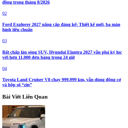
đồng trong tháng 8/2026
02
Ford Explorer 2027 nâng cấp đáng kể: Thiết kế mới, ba màn
hình tiêu chuẩn
03
Bất chấp làn sóng SUV, Hyundai Elantra 2027 vẫn phá kỷ lục
với hơn 11.000 đơn hàng trong 24 giờ
04
Toyota Land Cruiser V8 chạy 999.999 km, vẫn dùng động cơ
và hộp số “zin”
Bài Viết Liên Quan