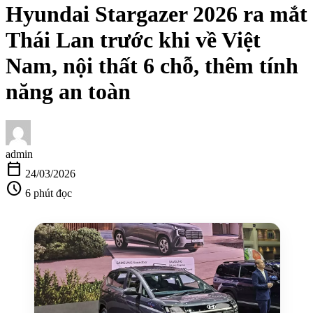
Hyundai Stargazer 2026 ra mắt
Thái Lan trước khi về Việt
Nam, nội thất 6 chỗ, thêm tính
năng an toàn
admin
calendar_today
24/03/2026
schedule
6 phút đọc