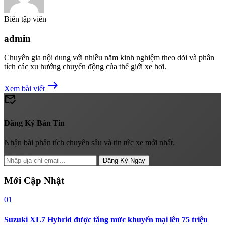
Biên tập viên
admin
Chuyên gia nội dung với nhiều năm kinh nghiệm theo dõi và phân
tích các xu hướng chuyển động của thế giới xe hơi.
east
Xem bài viết
mark_email_read
Đăng Ký Bản Tin
Nhận bài phân tích chuyên sâu và tin tức xe mới nhất.
Đăng Ký Ngay
Mới Cập Nhật
01
Suzuki XL7 Hybrid được tăng mức khuyến mại lên 75 triệu