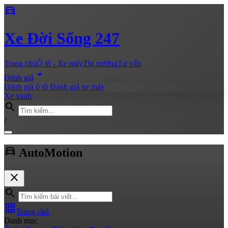
directions_car
Xe
Đời Sống 247
Trang chủ
Ô tô - Xe máy
Thị trường
Tư vấn
arrow_drop_down
Đánh giá
Đánh giá ô tô
Đánh giá xe máy
Xe xanh
search
/
directions_car
Auto
Motion
close
search
grid_view
Trang chủ
Danh mục