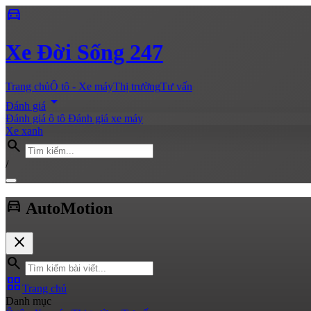
directions_car
Xe
Đời Sống 247
Trang chủ
Ô tô - Xe máy
Thị trường
Tư vấn
arrow_drop_down
Đánh giá
Đánh giá ô tô
Đánh giá xe máy
Xe xanh
search
/
directions_car
Auto
Motion
close
search
grid_view
Trang chủ
Danh mục