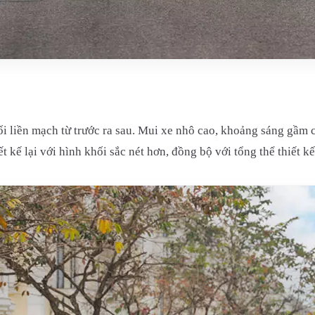
nối liền mạch từ trước ra sau. Mui xe nhô cao, khoảng sáng gầ
kế lại với hình khối sắc nét hơn, đồng bộ với tổng thể thiết kế