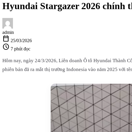
Hyundai Stargazer 2026 chính t
admin
calendar_today
25/03/2026
schedule
7 phút đọc
Hôm nay, ngày 24/3/2026, Liên doanh Ô tô Hyundai Thành Côn
phiên bản đã ra mắt thị trường Indonesia vào năm 2025 với tên