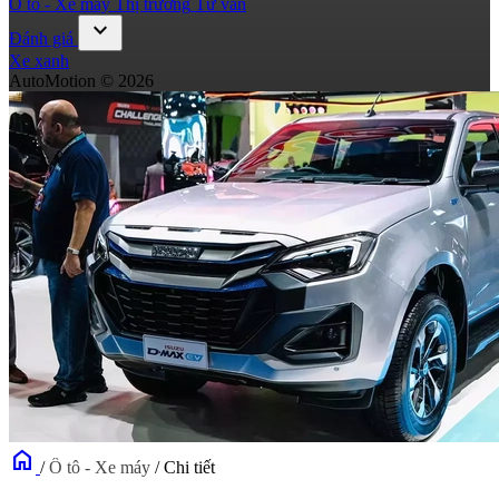
Ô tô - Xe máy
Thị trường
Tư vấn
expand_more
Đánh giá
Xe xanh
AutoMotion © 2026
home
/
Ô tô - Xe máy
/
Chi tiết