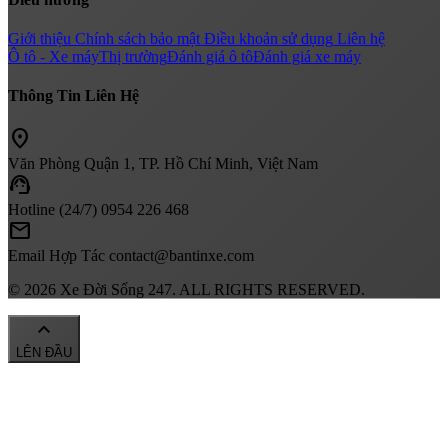
Giới thiệu
Chính sách bảo mật
Điều khoản sử dụng
Liên hệ
Ô tô - Xe máy
Thị trường
Đánh giá ô tô
Đánh giá xe máy
Thông Tin Liên Hệ
location_on
Văn Phòng
Quận 1, TP. Hồ Chí Minh, Việt Nam
support_agent
Hotline (24/7)
0954 226 468
mail
Email Hợp Tác
contact@bantinxe.com
© 2026 Xe Đời Sống 247. ALL RIGHTS RESERVED.
keyboard_arrow_up
LÊN ĐẦU