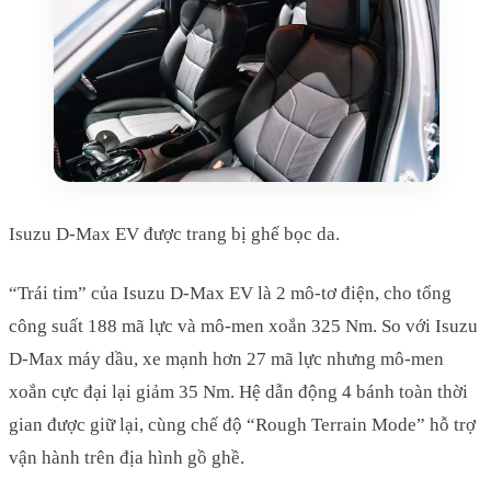
Isuzu D-Max EV được trang bị ghế bọc da.
“Trái tim” của Isuzu D-Max EV là 2 mô-tơ điện, cho tổng
công suất 188 mã lực và mô-men xoắn 325 Nm. So với Isuzu
D-Max máy dầu, xe mạnh hơn 27 mã lực nhưng mô-men
xoắn cực đại lại giảm 35 Nm. Hệ dẫn động 4 bánh toàn thời
gian được giữ lại, cùng chế độ “Rough Terrain Mode” hỗ trợ
vận hành trên địa hình gồ ghề.