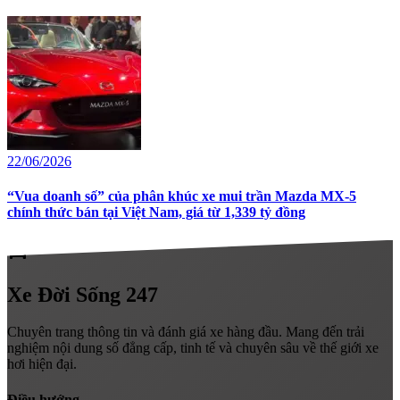
22/06/2026
“Vua doanh số” của phân khúc xe mui trần Mazda MX-5
chính thức bán tại Việt Nam, giá từ 1,339 tỷ đồng
directions_car
Xe
Đời Sống 247
Chuyên trang thông tin và đánh giá xe hàng đầu. Mang đến trải
nghiệm nội dung số đẳng cấp, tinh tế và chuyên sâu về thế giới xe
hơi hiện đại.
Điều hướng