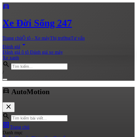
directions_car
Xe
Đời Sống 247
Trang chủ
Ô tô - Xe máy
Thị trường
Tư vấn
arrow_drop_down
Đánh giá
Đánh giá ô tô
Đánh giá xe máy
Xe xanh
search
/
directions_car
Auto
Motion
close
search
grid_view
Trang chủ
Danh mục