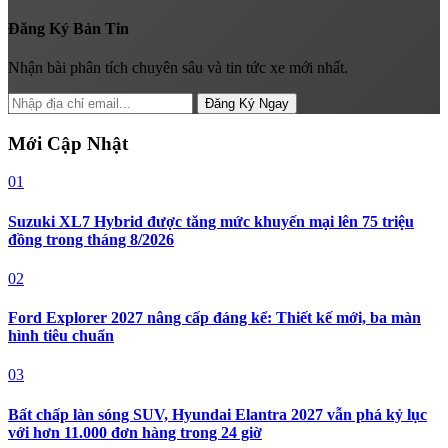
Đăng Ký Bản Tin
Nhận bài phân tích chuyên sâu và tin tức xe mới nhất.
Đăng Ký Ngay
Mới Cập Nhật
01
Suzuki XL7 Hybrid được tăng mức khuyến mại lên 75 triệu
đồng trong tháng 8/2026
02
Ford Explorer 2027 nâng cấp đáng kể: Thiết kế mới, ba màn
hình tiêu chuẩn
03
Bất chấp làn sóng SUV, Hyundai Elantra 2027 vẫn phá kỷ lục
với hơn 11.000 đơn hàng trong 24 giờ