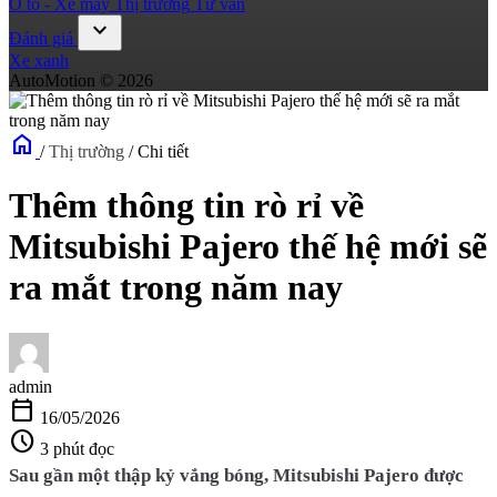
Ô tô - Xe máy
Thị trường
Tư vấn
expand_more
Đánh giá
Xe xanh
AutoMotion © 2026
home
/
Thị trường
/
Chi tiết
Thêm thông tin rò rỉ về
Mitsubishi Pajero thế hệ mới sẽ
ra mắt trong năm nay
admin
calendar_today
16/05/2026
schedule
3 phút đọc
Sau gần một thập kỷ vắng bóng, Mitsubishi Pajero được