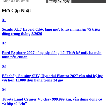
Đăng Ký Ngay
Mới Cập Nhật
01
Suzuki XL7 Hybrid được tăng mức khuyến mại lên 75 triệu
đồng trong tháng 8/2026
02
Ford Explorer 2027 nâng cấp đáng kể: Thiết kế mới, ba màn
hình tiêu chuẩn
03
Bất chấp làn sóng SUV, Hyundai Elantra 2027 vẫn phá kỷ lục
với hơn 11.000 đơn hàng trong 24 giờ
04
Toyota Land Cruiser V8 chạy 999.999 km, vẫn dùng động cơ
và hộp số “zin”