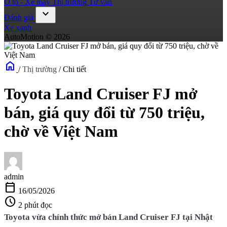
Ô tô - Xe máy
Thị trường
Tư vấn
expand_more
Đánh giá
Xe xanh
AutoMotion © 2026
home
/
Thị trường
/
Chi tiết
Toyota Land Cruiser FJ mở
bán, giá quy đổi từ 750 triệu,
chờ về Việt Nam
admin
calendar_today
16/05/2026
schedule
2 phút đọc
Toyota vừa chính thức mở bán Land Cruiser FJ tại Nhật