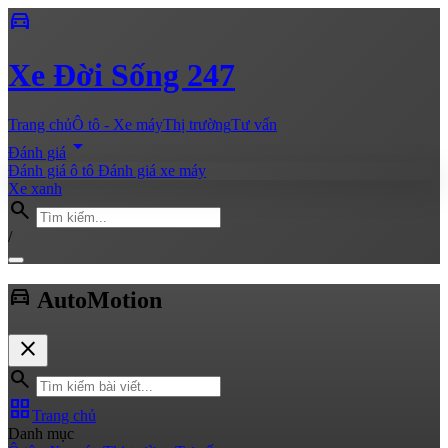
directions_car
Xe
Đời Sống 247
Trang chủ
Ô tô - Xe máy
Thị trường
Tư vấn
arrow_drop_down
Đánh giá
Đánh giá ô tô
Đánh giá xe máy
Xe xanh
search
/
directions_car
Auto
Motion
close
search
grid_view
Trang chủ
Danh mục