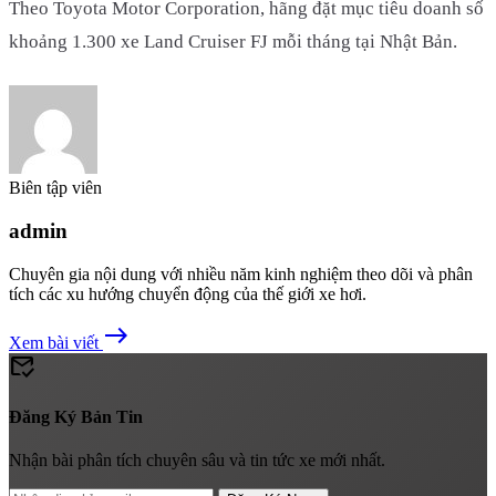
Theo Toyota Motor Corporation, hãng đặt mục tiêu doanh số
khoảng 1.300 xe Land Cruiser FJ mỗi tháng tại Nhật Bản.
Biên tập viên
admin
Chuyên gia nội dung với nhiều năm kinh nghiệm theo dõi và phân
tích các xu hướng chuyển động của thế giới xe hơi.
east
Xem bài viết
mark_email_read
Đăng Ký Bản Tin
Nhận bài phân tích chuyên sâu và tin tức xe mới nhất.