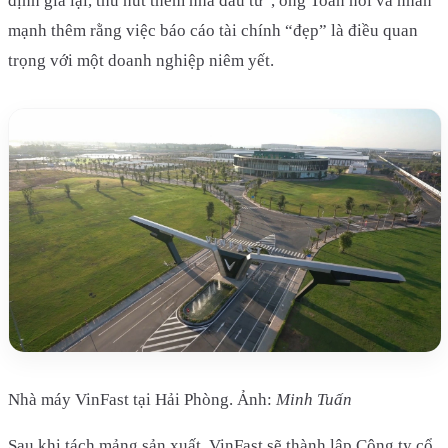
định giá lại, thu hút thêm nhà đầu tư”, ông Toàn nói và nhấn
mạnh thêm rằng việc báo cáo tài chính “đẹp” là điều quan
trọng với một doanh nghiệp niêm yết.
Nhà máy VinFast tại Hải Phòng. Ảnh:
Minh Tuấn
Sau khi tách mảng sản xuất, VinFast sẽ thành lập Công ty cổ