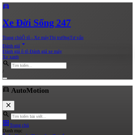
directions_car
Xe
Đời Sống 247
Trang chủ
Ô tô - Xe máy
Thị trường
Tư vấn
arrow_drop_down
Đánh giá
Đánh giá ô tô
Đánh giá xe máy
Xe xanh
search
/
directions_car
Auto
Motion
close
search
grid_view
Trang chủ
Danh mục