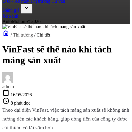
Ô tô - Xe máy
Thị trường
Tư vấn
expand_more
Đánh giá
Xe xanh
AutoMotion © 2026
home
/
Thị trường
/
Chi tiết
VinFast sẽ thế nào khi tách
mảng sản xuất
admin
calendar_today
16/05/2026
schedule
8 phút đọc
Theo đại diện VinFast, việc tách mảng sản xuất sẽ không ảnh
hưởng đến các khách hàng, giúp dòng tiền của công ty được
cải thiện, có lãi sớm hơn.