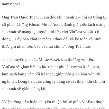
năm ngoái.
Ông Trần Quốc Toàn, Giám đốc chi nhánh 2 – hội sở Công ty
cổ phần Chứng Khoán Mirae Asset, đánh giá việc tách mảng
sản xuất sẽ mang lại nguồn lợi lớn cho VinFast và các cổ
đông. “Đây bản chất là một sự thay đổi về kế toán và hình
thức ghi nhận trên báo cáo tài chính”, ông Toàn nói.
Theo chuyên gia của Mirae Asset, sau thương vụ trên,
VinFast sẽ giảm bớt áp lực từ chi phí lãi vay và khấu hao,
làm sạch bảng cân đối kế toán, giúp thời gian hòa vốn rút
ngắn lại. Dòng tiền của công ty cũng sẽ cải thiện khi chi phí
sản xuất sẽ giảm đáng kể.
“Việc dòng tiền luân chuyển thuận lợi sẽ giúp VinFast được