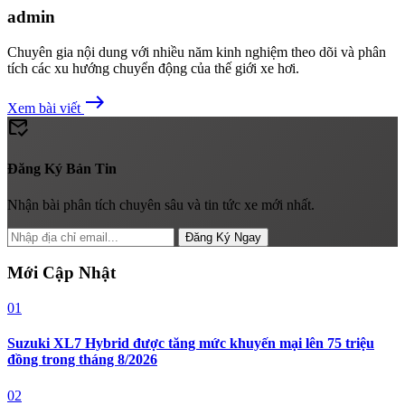
admin
Chuyên gia nội dung với nhiều năm kinh nghiệm theo dõi và phân
tích các xu hướng chuyển động của thế giới xe hơi.
east
Xem bài viết
mark_email_read
Đăng Ký Bản Tin
Nhận bài phân tích chuyên sâu và tin tức xe mới nhất.
Đăng Ký Ngay
Mới Cập Nhật
01
Suzuki XL7 Hybrid được tăng mức khuyến mại lên 75 triệu
đồng trong tháng 8/2026
02