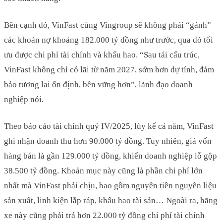
Bên cạnh đó, VinFast cùng Vingroup sẽ không phải “gánh”
các khoản nợ khoảng 182.000 tỷ đồng như trước, qua đó tối
ưu được chi phí tài chính và khấu hao. “Sau tái cấu trúc,
VinFast không chỉ có lãi từ năm 2027, sớm hơn dự tính, đảm
bảo tương lai ổn định, bền vững hơn”, lãnh đạo doanh
nghiệp nói.
Theo báo cáo tài chính quý IV/2025, lũy kế cả năm, VinFast
ghi nhận doanh thu hơn 90.000 tỷ đồng. Tuy nhiên, giá vốn
hàng bán là gần 129.000 tỷ đồng, khiến doanh nghiệp lỗ gộp
38.500 tỷ đồng. Khoản mục này cũng là phần chi phí lớn
nhất mà VinFast phải chịu, bao gồm nguyên tiền nguyên liệu
sản xuất, linh kiện lắp ráp, khấu hao tài sản… Ngoài ra, hãng
xe này cũng phải trả hơn 22.000 tỷ đồng chi phí tài chính