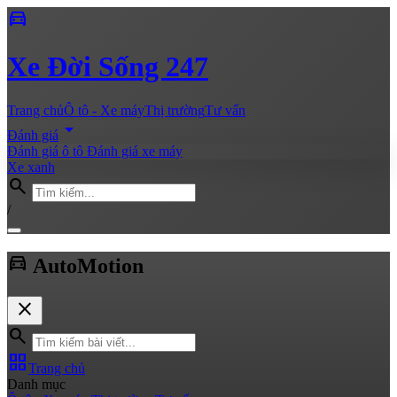
directions_car
Xe
Đời Sống 247
Trang chủ
Ô tô - Xe máy
Thị trường
Tư vấn
arrow_drop_down
Đánh giá
Đánh giá ô tô
Đánh giá xe máy
Xe xanh
search
/
directions_car
Auto
Motion
close
search
grid_view
Trang chủ
Danh mục