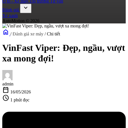
Ô tô - Xe máy
Thị trường
Tư vấn
expand_more
Đánh giá
Xe xanh
AutoMotion © 2026
home
/
Đánh giá xe máy
/
Chi tiết
VinFast Viper: Đẹp, ngầu, vượt
xa mong đợi!
admin
calendar_today
16/05/2026
schedule
1 phút đọc