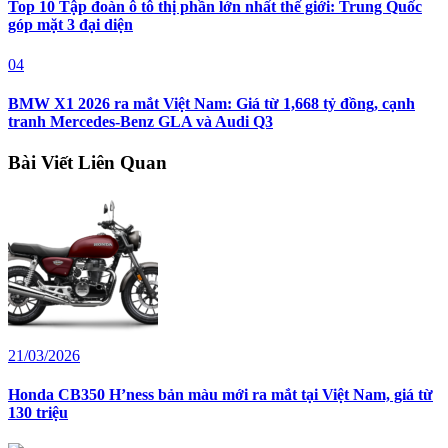
Top 10 Tập đoàn ô tô thị phần lớn nhất thế giới: Trung Quốc
góp mặt 3 đại diện
04
BMW X1 2026 ra mắt Việt Nam: Giá từ 1,668 tỷ đồng, cạnh
tranh Mercedes-Benz GLA và Audi Q3
Bài Viết Liên Quan
21/03/2026
Honda CB350 H’ness bản màu mới ra mắt tại Việt Nam, giá từ
130 triệu