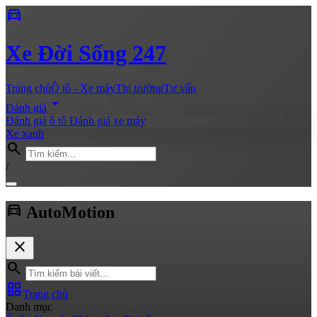
directions_car
Xe
Đời Sống 247
Trang chủ
Ô tô - Xe máy
Thị trường
Tư vấn
arrow_drop_down
Đánh giá
Đánh giá ô tô
Đánh giá xe máy
Xe xanh
search
/
directions_car
Auto
Motion
close
search
grid_view
Trang chủ
Danh mục