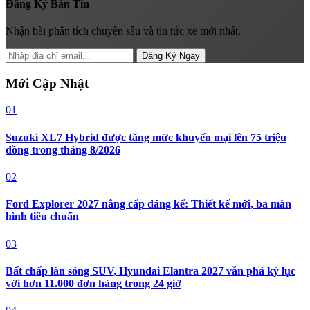
Đăng Ký Bản Tin
Nhận bài phân tích chuyên sâu và tin tức xe mới nhất.
Đăng Ký Ngay
Mới Cập Nhật
01
Suzuki XL7 Hybrid được tăng mức khuyến mại lên 75 triệu
đồng trong tháng 8/2026
02
Ford Explorer 2027 nâng cấp đáng kể: Thiết kế mới, ba màn
hình tiêu chuẩn
03
Bất chấp làn sóng SUV, Hyundai Elantra 2027 vẫn phá kỷ lục
với hơn 11.000 đơn hàng trong 24 giờ