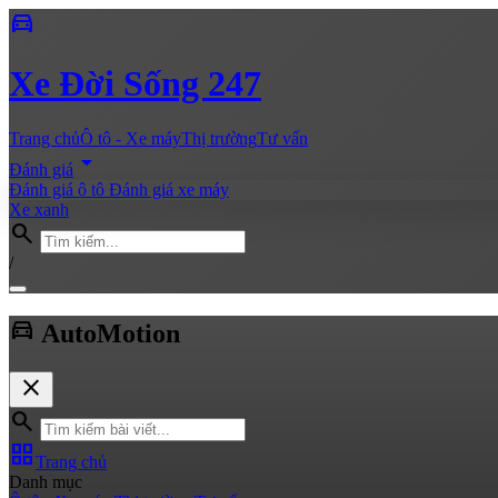
directions_car
Xe
Đời Sống 247
Trang chủ
Ô tô - Xe máy
Thị trường
Tư vấn
arrow_drop_down
Đánh giá
Đánh giá ô tô
Đánh giá xe máy
Xe xanh
search
/
directions_car
Auto
Motion
close
search
grid_view
Trang chủ
Danh mục