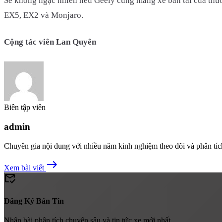
Sẽ không ngạc nhiên nếu Geely cũng mang xe bán tải của thươ
EX5, EX2 và Monjaro.
Cộng tác viên Lan Quyên
Biên tập viên
admin
Chuyên gia nội dung với nhiều năm kinh nghiệm theo dõi và phân tíc
east
Xem bài viết
mark_email_read
Đăng Ký Bản Tin
Nhận bài phân tích chuyên sâu và tin tức xe mới nhất.