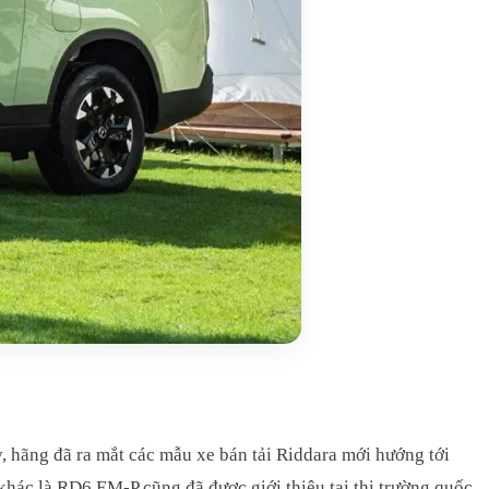
, hãng đã ra mắt các mẫu xe bán tải Riddara mới hướng tới
khác là RD6 EM-P cũng đã được giới thiệu tại thị trường quốc