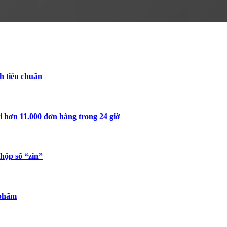
h tiêu chuẩn
i hơn 11.000 đơn hàng trong 24 giờ
hộp số “zin”
 phẩm