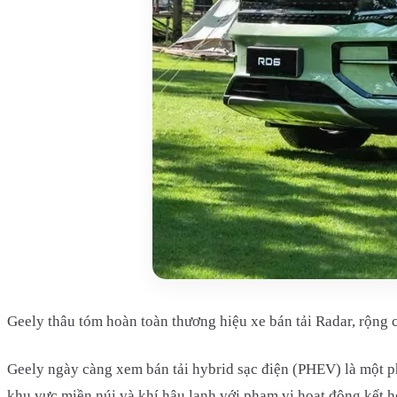
Geely thâu tóm hoàn toàn thương hiệu xe bán tải Radar, rộng 
Geely ngày càng xem bán tải hybrid sạc điện (PHEV) là một p
khu vực miền núi và khí hậu lạnh với phạm vi hoạt động kết 