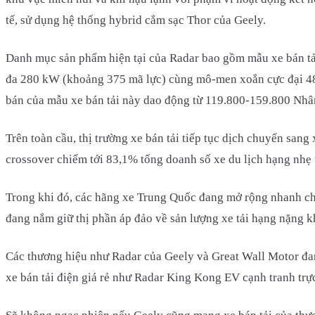
tế, sử dụng hệ thống hybrid cắm sạc Thor của Geely.
Danh mục sản phẩm hiện tại của Radar bao gồm mẫu xe bán tả
đa 280 kW (khoảng 375 mã lực) cùng mô-men xoắn cực đại 48
bán của mẫu xe bán tải này dao động từ 119.800-159.800 Nhân
Trên toàn cầu, thị trường xe bán tải tiếp tục dịch chuyển sa
crossover chiếm tới 83,1% tổng doanh số xe du lịch hạng nhẹ 
Trong khi đó, các hãng xe Trung Quốc đang mở rộng nhanh chó
đang nắm giữ thị phần áp đảo về sản lượng xe tải hạng nặng kh
Các thương hiệu như Radar của Geely và Great Wall Motor đan
xe bán tải điện giá rẻ như Radar King Kong EV cạnh tranh trực