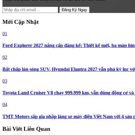
Đăng Ký Ngay
Mới Cập Nhật
01
Ford Explorer 2027 nâng cấp đáng kể: Thiết kế mới, ba màn hìn
02
Bất chấp làn sóng SUV, Hyundai Elantra 2027 vẫn phá kỷ lục vớ
03
Toyota Land Cruiser V8 chạy 999.999 km, vẫn dùng động cơ và 
04
TMT Motors sắp gia nhập làng xe máy điện Việt Nam với 4 sản
Bài Viết Liên Quan