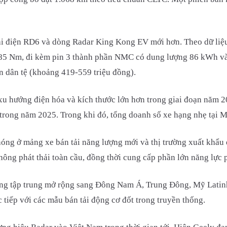
i điện RD6 và dòng Radar King Kong EV mới hơn. Theo dữ liệu
5 Nm, đi kèm pin 3 thành phần NMC có dung lượng 86 kWh và 
 dân tệ (khoảng 419-559 triệu đồng).
ng xu hướng điện hóa và kích thước lớn hơn trong giai đoạn năm
trong năm 2025. Trong khi đó, tổng doanh số xe hạng nhẹ tại Mỹ
ng ở mảng xe bán tải năng lượng mới và thị trường xuất khẩu 
ông phát thải toàn cầu, đồng thời cung cấp phần lớn năng lực pin
g tập trung mở rộng sang Đông Nam Á, Trung Đông, Mỹ Latinh v
 tiếp với các mẫu bán tải động cơ đốt trong truyền thống.