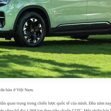
cửa bán ở Việt Nam.
hần quan trọng trong chiến lược quốc tế của mình. Đầu năm nay
hợp công bố đạt 1.068 km theo tiêu chuẩn CLTC. Một phiên bản 