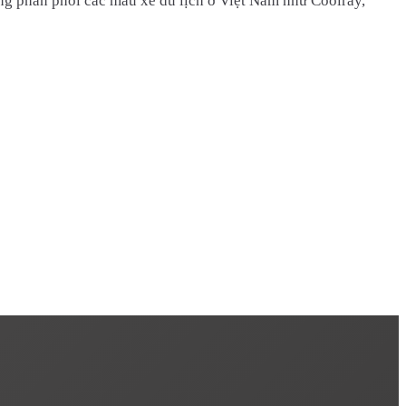
ng phân phối các mẫu xe du lịch ở Việt Nam như Coolray,