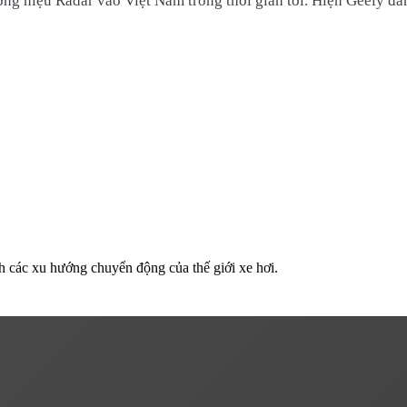
ng hiệu Radar vào Việt Nam trong thời gian tới. Hiện Geely đa
h các xu hướng chuyển động của thế giới xe hơi.