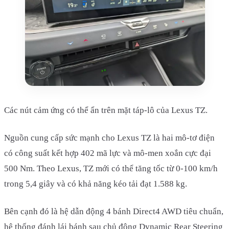
Các nút cảm ứng có thể ẩn trên mặt táp-lô của Lexus TZ.
Nguồn cung cấp sức mạnh cho Lexus TZ là hai mô-tơ điện
có công suất kết hợp 402 mã lực và mô-men xoắn cực đại
500 Nm. Theo Lexus, TZ mới có thể tăng tốc từ 0-100 km/h
trong 5,4 giây và có khả năng kéo tải đạt 1.588 kg.
Bên cạnh đó là hệ dẫn động 4 bánh Direct4 AWD tiêu chuẩn,
hệ thống đánh lái bánh sau chủ động Dynamic Rear Steering