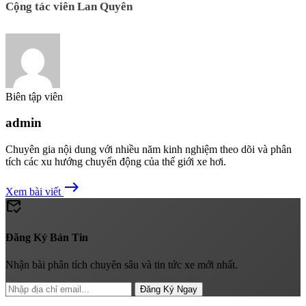
Cộng tác viên Lan Quyên
Biên tập viên
admin
Chuyên gia nội dung với nhiều năm kinh nghiệm theo dõi và phân
tích các xu hướng chuyển động của thế giới xe hơi.
east
Xem bài viết
mark_email_read
Đăng Ký Bản Tin
Nhận bài phân tích chuyên sâu và tin tức xe mới nhất.
Đăng Ký Ngay