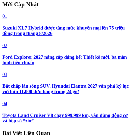
Mới Cập Nhật
01
Suzuki XL7 Hybrid được tăng mức khuyến mại lên 75 triệu
đồng trong tháng 8/2026
02
Ford Explorer 2027 nâng cấp đáng kể: Thiết kế mới, ba màn
hình tiêu chuẩn
03
Bất chấp làn sóng SUV, Hyundai Elantra 2027 vẫn phá kỷ lục
với hơn 11.000 đơn hàng trong 24 giờ
04
Toyota Land Cruiser V8 chạy 999.999 km, vẫn dùng động cơ
và hộp số “zin”
Bài Viết Liên Quan