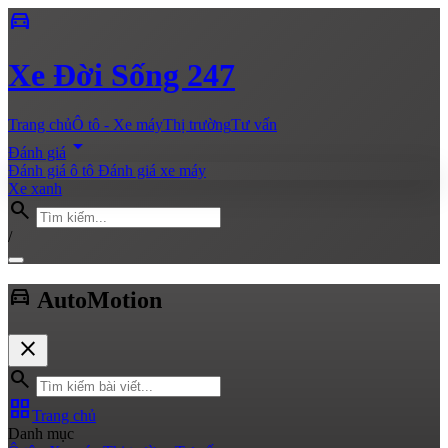
directions_car
Xe
Đời Sống 247
Trang chủ
Ô tô - Xe máy
Thị trường
Tư vấn
arrow_drop_down
Đánh giá
Đánh giá ô tô
Đánh giá xe máy
Xe xanh
search
/
directions_car
Auto
Motion
close
search
grid_view
Trang chủ
Danh mục