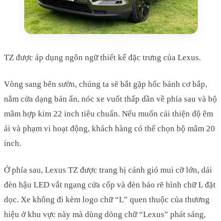
TZ được áp dụng ngôn ngữ thiết kế đặc trưng của Lexus.
Vòng sang bên sườn, chúng ta sẽ bắt gặp hốc bánh cơ bắp,
nắm cửa dạng bán ẩn, nóc xe vuốt thấp dần về phía sau và bộ
mâm hợp kim 22 inch tiêu chuẩn. Nếu muốn cải thiện độ êm
ái và phạm vi hoạt động, khách hàng có thể chọn bộ mâm 20
inch.
Ở phía sau, Lexus TZ được trang bị cánh gió mui cỡ lớn, dải
đèn hậu LED vắt ngang cửa cốp và đèn báo rẽ hình chữ L đặt
dọc. Xe không đi kèm logo chữ “L” quen thuộc của thương
hiệu ở khu vực này mà dùng dòng chữ “Lexus” phát sáng,