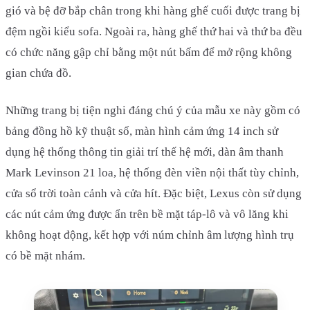
gió và bệ đỡ bắp chân trong khi hàng ghế cuối được trang bị
đệm ngồi kiểu sofa. Ngoài ra, hàng ghế thứ hai và thứ ba đều
có chức năng gập chỉ bằng một nút bấm để mở rộng không
gian chứa đồ.
Những trang bị tiện nghi đáng chú ý của mẫu xe này gồm có
bảng đồng hồ kỹ thuật số, màn hình cảm ứng 14 inch sử
dụng hệ thống thông tin giải trí thế hệ mới, dàn âm thanh
Mark Levinson 21 loa, hệ thống đèn viền nội thất tùy chỉnh,
cửa sổ trời toàn cảnh và cửa hít. Đặc biệt, Lexus còn sử dụng
các nút cảm ứng được ẩn trên bề mặt táp-lô và vô lăng khi
không hoạt động, kết hợp với núm chỉnh âm lượng hình trụ
có bề mặt nhám.