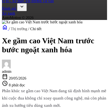
Ô tô - Xe máy
Thị trường
Tư vấn
expand_more
Đánh giá
Xe xanh
AutoMotion © 2026
home
/
Thị trường
/
Chi tiết
Xe gầm cao Việt Nam trước
bước ngoặt xanh hóa
admin
calendar_today
20/05/2026
schedule
8 phút đọc
Phân khúc xe gầm cao Việt Nam đang tái định hình mạnh mẽ
khi cuộc đua không chỉ xoay quanh công nghệ, mà còn phản
ánh xu hướng tiêu dùng xanh mới.