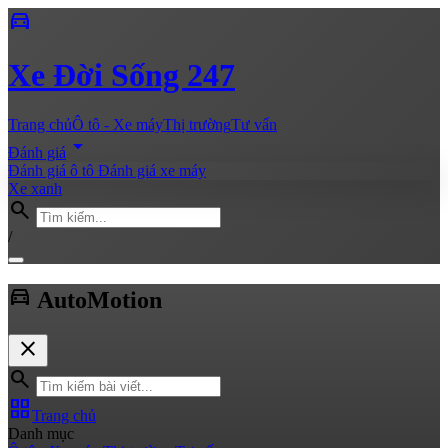
directions_car
Xe
Đời Sống 247
Trang chủ
Ô tô - Xe máy
Thị trường
Tư vấn
arrow_drop_down
Đánh giá
Đánh giá ô tô
Đánh giá xe máy
Xe xanh
search
/
directions_car
Auto
Motion
close
search
grid_view
Trang chủ
Danh mục