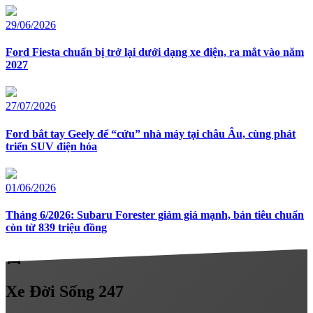
29/06/2026
Ford Fiesta chuẩn bị trở lại dưới dạng xe điện, ra mắt vào năm
2027
27/07/2026
Ford bắt tay Geely để “cứu” nhà máy tại châu Âu, cùng phát
triển SUV điện hóa
01/06/2026
Tháng 6/2026: Subaru Forester giảm giá mạnh, bản tiêu chuẩn
còn từ 839 triệu đồng
directions_car
Xe
Đời Sống 247