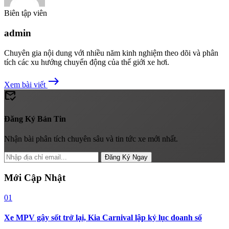
Biên tập viên
admin
Chuyên gia nội dung với nhiều năm kinh nghiệm theo dõi và phân
tích các xu hướng chuyển động của thế giới xe hơi.
east
Xem bài viết
mark_email_read
Đăng Ký Bản Tin
Nhận bài phân tích chuyên sâu và tin tức xe mới nhất.
Đăng Ký Ngay
Mới Cập Nhật
01
Xe MPV gây sốt trở lại, Kia Carnival lập kỷ lục doanh số