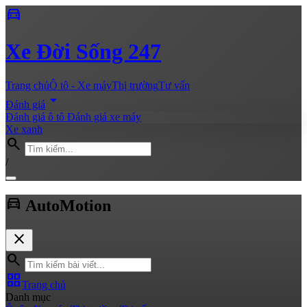
directions_car
Xe
Đời Sống 247
Trang chủ
Ô tô - Xe máy
Thị trường
Tư vấn
arrow_drop_down
Đánh giá
Đánh giá ô tô
Đánh giá xe máy
Xe xanh
search
/
directions_car
Auto
Motion
close
search
grid_view
Trang chủ
Danh mục