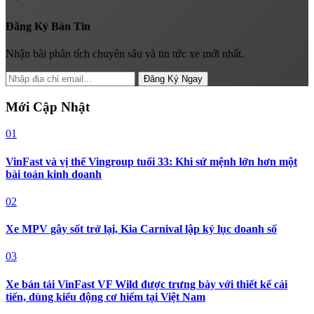
Đăng Ký Bản Tin
Nhận bài phân tích chuyên sâu và tin tức xe mới nhất.
Đăng Ký Ngay
Mới Cập Nhật
01
VinFast và vị thế Vingroup tuổi 33: Khi sứ mệnh lớn hơn một
bài toán kinh doanh
02
Xe MPV gây sốt trở lại, Kia Carnival lập kỷ lục doanh số
03
Xe bán tải VinFast VF Wild được trưng bày với thiết kế cải
tiến, dùng kiểu động cơ hiếm tại Việt Nam