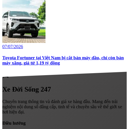
07/07/2026
Toyota Fortuner tại Việt Nam bị cắt bản máy dầu, chỉ còn bản
máy xăng, giá từ 1,19 tỷ đồng
directions_car
Xe
Đời Sống 247
Chuyên trang thông tin và đánh giá xe hàng đầu. Mang đến trải
nghiệm nội dung số đẳng cấp, tinh tế và chuyên sâu về thế giới xe
hơi hiện đại.
Điều hướng