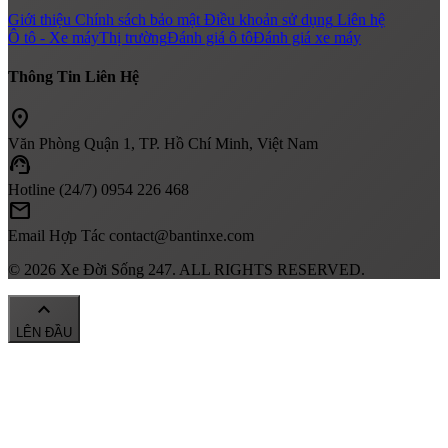
Giới thiệu
Chính sách bảo mật
Điều khoản sử dụng
Liên hệ
Ô tô - Xe máy
Thị trường
Đánh giá ô tô
Đánh giá xe máy
Thông Tin Liên Hệ
location_on
Văn Phòng
Quận 1, TP. Hồ Chí Minh, Việt Nam
support_agent
Hotline (24/7)
0954 226 468
mail
Email Hợp Tác
contact@bantinxe.com
© 2026 Xe Đời Sống 247. ALL RIGHTS RESERVED.
keyboard_arrow_up
LÊN ĐẦU