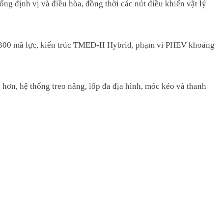
ng định vị và điều hòa, đồng thời các nút điều khiển vật lý
 300 mã lực, kiến trúc TMED-II Hybrid, phạm vi PHEV khoảng
ơn, hệ thống treo nâng, lốp đa địa hình, móc kéo và thanh