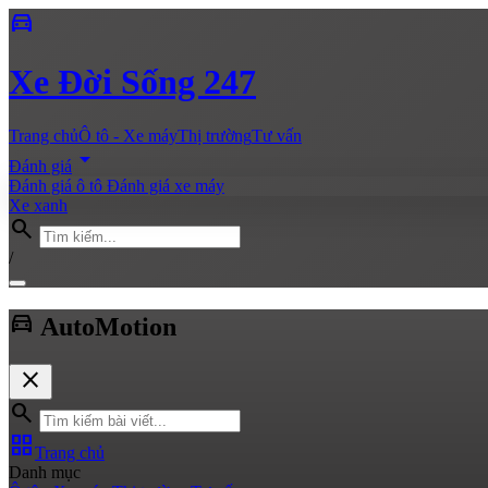
directions_car
Xe
Đời Sống 247
Trang chủ
Ô tô - Xe máy
Thị trường
Tư vấn
arrow_drop_down
Đánh giá
Đánh giá ô tô
Đánh giá xe máy
Xe xanh
search
/
directions_car
Auto
Motion
close
search
grid_view
Trang chủ
Danh mục