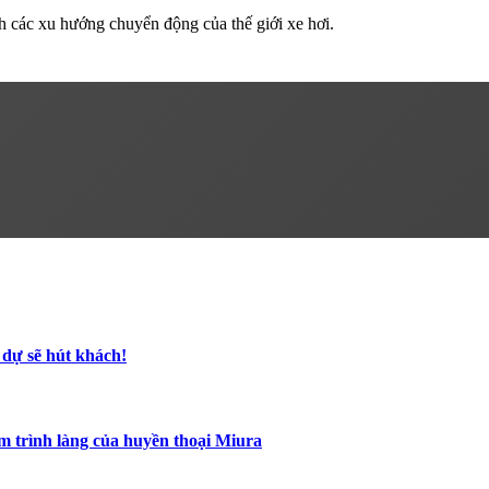
h các xu hướng chuyển động của thế giới xe hơi.
 dự sẽ hút khách!
m trình làng của huyền thoại Miura