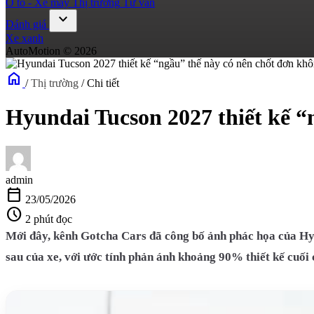
Ô tô - Xe máy
Thị trường
Tư vấn
expand_more
Đánh giá
Xe xanh
AutoMotion © 2026
home
/
Thị trường
/
Chi tiết
Hyundai Tucson 2027 thiết kế “
admin
calendar_today
23/05/2026
schedule
2 phút đọc
Mới đây, kênh Gotcha Cars đã công bố ảnh phác họa của Hyund
sau của xe, với ước tính phản ánh khoảng 90% thiết kế cuối 