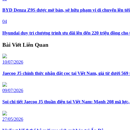
BYD Denza Z9S được mở bán, sở hữu phạm vi di chuyển lên tới 
04
Hyundai duy trì chương trình ưu đãi lên đến 220 triệu đồng cho
Bài Viết Liên Quan
10/07/2026
Jaecoo J5 chính thức nhận đặt cọc tại Việt Nam, giá từ dưới 569 
09/07/2026
Soi chi tiết Jaecoo J5 thuần điện tại Việt Nam: Mạnh 208 mã lực,
27/05/2026