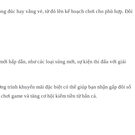
đông đúc hay vắng vẻ, từ đó lên kế hoạch chơi cho phù hợp. Đôi
ới hấp dẫn, như các loại súng mới, sự kiện thi đấu với giải
ng trình khuyến mãi đặc biệt có thể giúp bạn nhận gấp đôi số
 chơi game và tăng cơ hội kiếm tiền từ bắn cá.