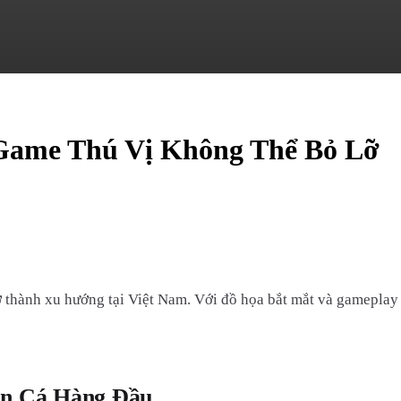
 Game Thú Vị Không Thể Bỏ Lỡ
ở thành xu hướng tại Việt Nam. Với đồ họa bắt mắt và gameplay t
ắn Cá Hàng Đầu