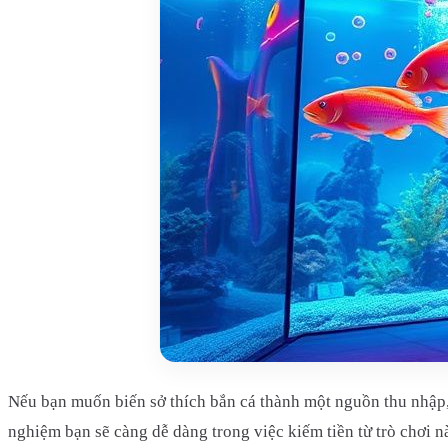
Nếu bạn muốn biến sở thích bắn cá thành một nguồn thu nhập, 
nghiệm bạn sẽ càng dễ dàng trong việc kiếm tiền từ trò chơi n