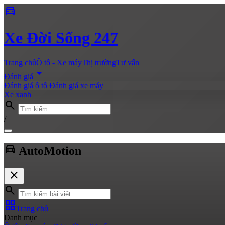
directions_car
Xe
Đời Sống 247
Trang chủ
Ô tô - Xe máy
Thị trường
Tư vấn
arrow_drop_down
Đánh giá
Đánh giá ô tô
Đánh giá xe máy
Xe xanh
search
/
directions_car
Auto
Motion
close
search
grid_view
Trang chủ
Danh mục