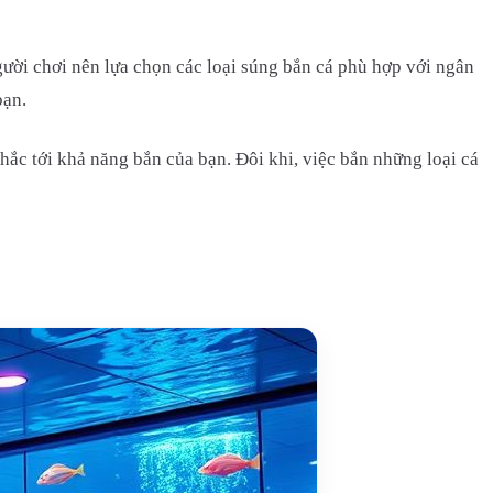
người chơi nên lựa chọn các loại súng bắn cá phù hợp với ngân
bạn.
nhắc tới khả năng bắn của bạn. Đôi khi, việc bắn những loại cá