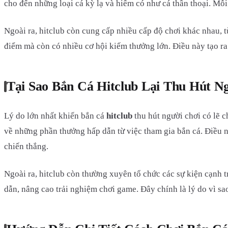
cho đến những loại cá kỳ lạ và hiếm có như cá thần thoại. Mỗi 
Ngoài ra, hitclub còn cung cấp nhiều cấp độ chơi khác nhau, 
điểm mà còn có nhiều cơ hội kiếm thưởng lớn. Điều này tạo ra
Tại Sao Bắn Cá Hitclub Lại Thu Hút N
Lý do lớn nhất khiến bắn cá
hitclub
thu hút người chơi có lẽ ch
về những phần thưởng hấp dẫn từ việc tham gia bắn cá. Điều n
chiến thắng.
Ngoài ra, hitclub còn thường xuyên tổ chức các sự kiện cạnh t
dẫn, nâng cao trải nghiệm chơi game. Đây chính là lý do vì s