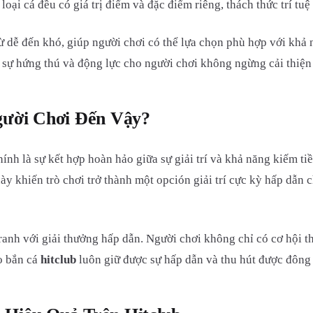
loại cá đều có giá trị điểm và đặc điểm riêng, thách thức trí tu
từ dễ đến khó, giúp người chơi có thể lựa chọn phù hợp với kh
 sự hứng thú và động lực cho người chơi không ngừng cải thiện
gười Chơi Đến Vậy?
ính là sự kết hợp hoàn hảo giữa sự giải trí và khả năng kiếm tiề
ày khiến trò chơi trở thành một opción giải trí cực kỳ hấp dẫn
ranh với giải thưởng hấp dẫn. Người chơi không chỉ có cơ hội t
ao bắn cá
hitclub
luôn giữ được sự hấp dẫn và thu hút được đông