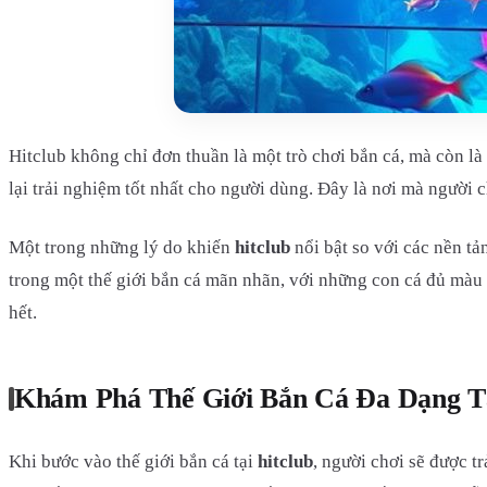
Hitclub không chỉ đơn thuần là một trò chơi bắn cá, mà còn l
lại trải nghiệm tốt nhất cho người dùng. Đây là nơi mà người ch
Một trong những lý do khiến
hitclub
nổi bật so với các nền t
trong một thế giới bắn cá mãn nhãn, với những con cá đủ màu 
hết.
Khám Phá Thế Giới Bắn Cá Đa Dạng Tạ
Khi bước vào thế giới bắn cá tại
hitclub
, người chơi sẽ được t