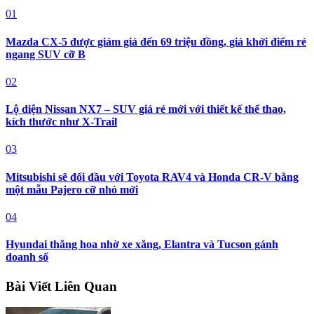
01
Mazda CX-5 được giảm giá đến 69 triệu đồng, giá khởi điểm rẻ
ngang SUV cỡ B
02
Lộ diện Nissan NX7 – SUV giá rẻ mới với thiết kế thể thao,
kích thước như X-Trail
03
Mitsubishi sẽ đối đầu với Toyota RAV4 và Honda CR-V bằng
một mẫu Pajero cỡ nhỏ mới
04
Hyundai thăng hoa nhờ xe xăng, Elantra và Tucson gánh
doanh số
Bài Viết Liên Quan