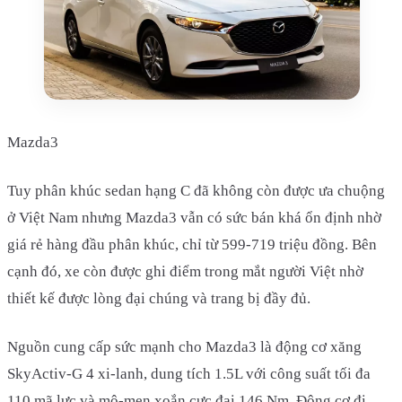
Mazda3
Tuy phân khúc sedan hạng C đã không còn được ưa chuộng
ở Việt Nam nhưng Mazda3 vẫn có sức bán khá ổn định nhờ
giá rẻ hàng đầu phân khúc, chỉ từ 599-719 triệu đồng. Bên
cạnh đó, xe còn được ghi điểm trong mắt người Việt nhờ
thiết kế được lòng đại chúng và trang bị đầy đủ.
Nguồn cung cấp sức mạnh cho Mazda3 là động cơ xăng
SkyActiv-G 4 xi-lanh, dung tích 1.5L với công suất tối đa
110 mã lực và mô-men xoắn cực đại 146 Nm. Động cơ đi