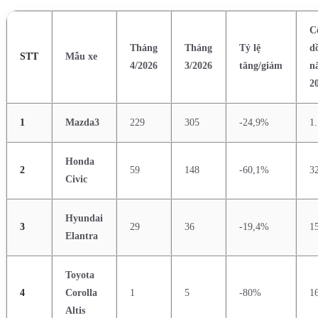
C
Tháng
Tháng
Tỷ lệ
d
STT
Mẫu xe
4/2026
3/2026
tăng/giảm
n
2
1
Mazda3
229
305
-24,9%
1
Honda
2
59
148
-60,1%
3
Civic
Hyundai
3
29
36
-19,4%
1
Elantra
Toyota
4
Corolla
1
5
-80%
1
Altis