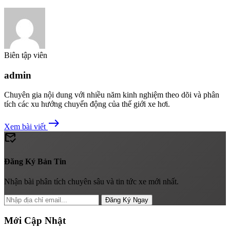
Biên tập viên
admin
Chuyên gia nội dung với nhiều năm kinh nghiệm theo dõi và phân
tích các xu hướng chuyển động của thế giới xe hơi.
east
Xem bài viết
mark_email_read
Đăng Ký Bản Tin
Nhận bài phân tích chuyên sâu và tin tức xe mới nhất.
Đăng Ký Ngay
Mới Cập Nhật