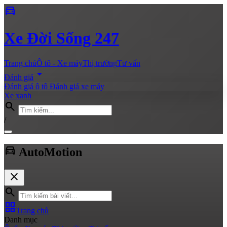
directions_car
Xe
Đời Sống 247
Trang chủ
Ô tô - Xe máy
Thị trường
Tư vấn
arrow_drop_down
Đánh giá
Đánh giá ô tô
Đánh giá xe máy
Xe xanh
search
/
directions_car
Auto
Motion
close
search
grid_view
Trang chủ
Danh mục