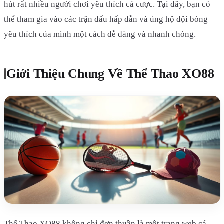
hút rất nhiều người chơi yêu thích cá cược. Tại đây, bạn có
thể tham gia vào các trận đấu hấp dẫn và ủng hộ đội bóng
yêu thích của mình một cách dễ dàng và nhanh chóng.
Giới Thiệu Chung Về Thể Thao XO88
Thể Thao XO88 không chỉ đơn thuần là một trang web cá