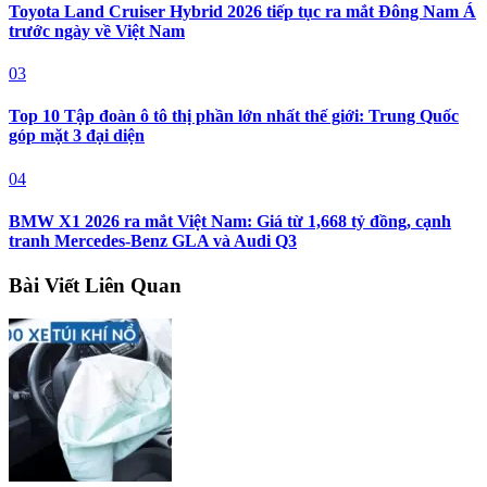
Toyota Land Cruiser Hybrid 2026 tiếp tục ra mắt Đông Nam Á
trước ngày về Việt Nam
03
Top 10 Tập đoàn ô tô thị phần lớn nhất thế giới: Trung Quốc
góp mặt 3 đại diện
04
BMW X1 2026 ra mắt Việt Nam: Giá từ 1,668 tỷ đồng, cạnh
tranh Mercedes-Benz GLA và Audi Q3
Bài Viết Liên Quan