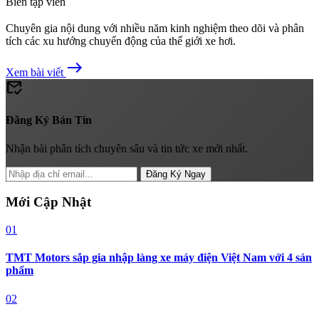
Biên tập viên
Chuyên gia nội dung với nhiều năm kinh nghiệm theo dõi và phân
tích các xu hướng chuyển động của thế giới xe hơi.
east
Xem bài viết
mark_email_read
Đăng Ký Bản Tin
Nhận bài phân tích chuyên sâu và tin tức xe mới nhất.
Đăng Ký Ngay
Mới Cập Nhật
01
TMT Motors sắp gia nhập làng xe máy điện Việt Nam với 4 sản
phẩm
02