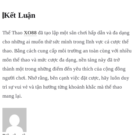
Kết Luận
Thể Thao
XO88
đã tạo lập một sân chơi hấp dẫn và đa dạng
cho những ai muốn thử sức mình trong lĩnh vực cá cược thể
thao. Bằng cách cung cấp môi trường an toàn cùng với nhiều
môn thể thao và mức cược đa dạng, nền tảng này đã trở
thành một trong những điểm đến yêu thích của cộng đồng
người chơi. Nhớ rằng, bên cạnh việc đặt cược, hãy luôn duy
trì sự vui vẻ và tận hưởng từng khoảnh khắc mà thể thao
mang lại.