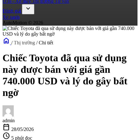
Ô tô - Xe máy
Thị trường
Tư vấn
expand_more
Đánh giá
Xe xanh
AutoMotion © 2026
home
/
Thị trường
/
Chi tiết
Chiếc Toyota đã qua sử dụng
này được bán với giá gần
740.000 USD và lý do gây bất
ngờ
admin
calendar_today
28/05/2026
schedule
5 phút đọc