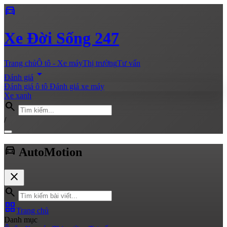
directions_car
Xe
Đời Sống 247
Trang chủ
Ô tô - Xe máy
Thị trường
Tư vấn
arrow_drop_down
Đánh giá
Đánh giá ô tô
Đánh giá xe máy
Xe xanh
search
/
directions_car
Auto
Motion
close
search
grid_view
Trang chủ
Danh mục