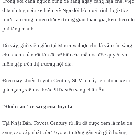
Trong bối cảnh nguồn cung xe sang ngày càng hạn chế, việc
đưa những mẫu xe hiếm về Nga đòi hỏi quá trình logistics
phức tạp cùng nhiều đơn vị trung gian tham gia, kéo theo chi
phí tăng mạnh.
Dù vậy, giới siêu giàu tại Moscow được cho là vẫn sẵn sàng
chi khoản tiền rất lớn để sở hữu các mẫu xe độc quyền và
hiếm gặp trên thị trường nội địa.
Điều này khiến Toyota Century SUV bị đẩy lên nhóm xe có
giá ngang siêu xe hoặc SUV siêu sang châu Âu.
“Đỉnh cao” xe sang của Toyota
Tại Nhật Bản, Toyota Century từ lâu đã được xem là mẫu xe
sang cao cấp nhất của Toyota, thường gắn với giới hoàng