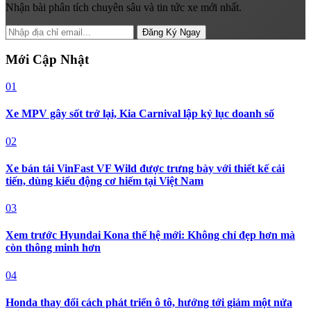
Nhận bài phân tích chuyên sâu và tin tức xe mới nhất.
Đăng Ký Ngay
Mới Cập Nhật
01
Xe MPV gây sốt trở lại, Kia Carnival lập kỷ lục doanh số
02
Xe bán tải VinFast VF Wild được trưng bày với thiết kế cải
tiến, dùng kiểu động cơ hiếm tại Việt Nam
03
Xem trước Hyundai Kona thế hệ mới: Không chỉ đẹp hơn mà
còn thông minh hơn
04
Honda thay đổi cách phát triển ô tô, hướng tới giảm một nửa