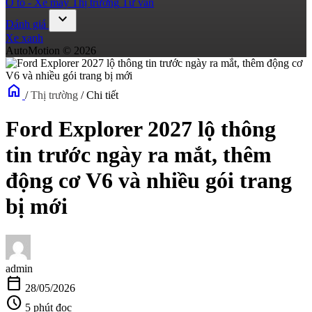
Ô tô - Xe máy
Thị trường
Tư vấn
expand_more
Đánh giá
Xe xanh
AutoMotion © 2026
home
/
Thị trường
/
Chi tiết
Ford Explorer 2027 lộ thông
tin trước ngày ra mắt, thêm
động cơ V6 và nhiều gói trang
bị mới
admin
calendar_today
28/05/2026
schedule
5 phút đọc