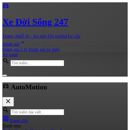
directions_car
Xe
Đời Sống 247
Trang chủ
Ô tô - Xe máy
Thị trường
Tư vấn
arrow_drop_down
Đánh giá
Đánh giá ô tô
Đánh giá xe máy
Xe xanh
search
/
directions_car
Auto
Motion
close
search
grid_view
Trang chủ
Danh mục