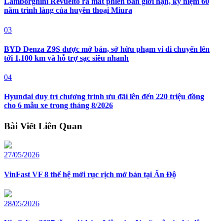
Lamborghini Revuelto ra mắt phiên bản giới hạn, kỷ niệm 60
năm trình làng của huyền thoại Miura
03
BYD Denza Z9S được mở bán, sở hữu phạm vi di chuyển lên
tới 1.100 km và hỗ trợ sạc siêu nhanh
04
Hyundai duy trì chương trình ưu đãi lên đến 220 triệu đồng
cho 6 mẫu xe trong tháng 8/2026
Bài Viết Liên Quan
27/05/2026
VinFast VF 8 thế hệ mới rục rịch mở bán tại Ấn Độ
28/05/2026