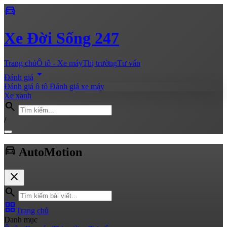
directions_car
Xe
Đời Sống 247
Trang chủ
Ô tô - Xe máy
Thị trường
Tư vấn
arrow_drop_down
Đánh giá
Đánh giá ô tô
Đánh giá xe máy
Xe xanh
search
/
directions_car
Auto
Motion
close
search
grid_view
Trang chủ
Danh mục