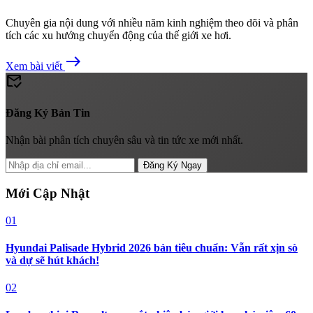
Chuyên gia nội dung với nhiều năm kinh nghiệm theo dõi và phân
tích các xu hướng chuyển động của thế giới xe hơi.
east
Xem bài viết
mark_email_read
Đăng Ký Bản Tin
Nhận bài phân tích chuyên sâu và tin tức xe mới nhất.
Đăng Ký Ngay
Mới Cập Nhật
01
Hyundai Palisade Hybrid 2026 bản tiêu chuẩn: Vẫn rất xịn sò
và dự sẽ hút khách!
02