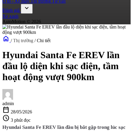
Ô tô - Xe máy
Thị trường
Tư vấn
expand_more
Đánh giá
Xe xanh
AutoMotion © 2026
home
/
Thị trường
/
Chi tiết
Hyundai Santa Fe EREV lần
đầu lộ diện khi sạc điện, tầm
hoạt động vượt 900km
admin
calendar_today
28/05/2026
schedule
3 phút đọc
Hyundai Santa Fe EREV lần đầu bị bắt gặp trong lúc sạc