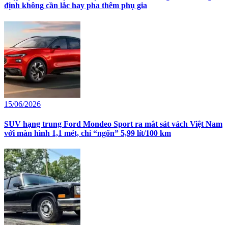
định không cần lắc hay pha thêm phụ gia
15/06/2026
SUV hạng trung Ford Mondeo Sport ra mắt sát vách Việt Nam
với màn hình 1,1 mét, chỉ “ngốn” 5,99 lít/100 km