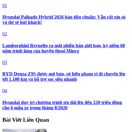
01
Hyundai Palisade Hybrid 2026 bản tiêu chuẩn: Vẫn rất xịn sò
và dự sẽ hút khách!
02
Lamborghini Revuelto ra mắt phiên bản giới hạn, kỷ niệm 60
năm trình làng của huyền thoại Miura
03
BYD Denza Z9S được mở bán, sở hữu phạm vi di chuyển lên
tới 1.100 km và hỗ trợ sạc siêu nhanh
04
Hyundai duy trì chương trình ưu đãi lên đến 220 triệu đồng
cho 6 mẫu xe trong tháng 8/2026
Bài Viết Liên Quan