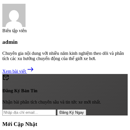
Biên tập viên
admin
Chuyên gia nội dung với nhiều năm kinh nghiệm theo dõi và phân
tích các xu hướng chuyển động của thế giới xe hơi.
east
Xem bài viết
mark_email_read
Đăng Ký Bản Tin
Nhận bài phân tích chuyên sâu và tin tức xe mới nhất.
Đăng Ký Ngay
Mới Cập Nhật