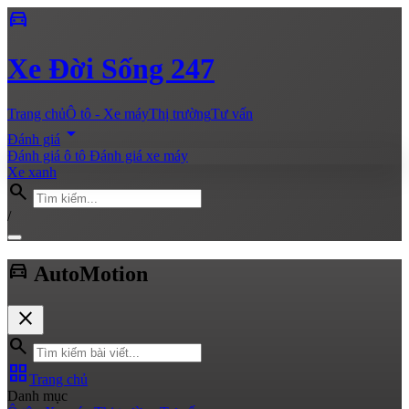
directions_car
Xe
Đời Sống 247
Trang chủ
Ô tô - Xe máy
Thị trường
Tư vấn
arrow_drop_down
Đánh giá
Đánh giá ô tô
Đánh giá xe máy
Xe xanh
search
/
directions_car
Auto
Motion
close
search
grid_view
Trang chủ
Danh mục