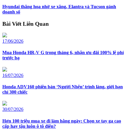
Hyundai thăng hoa nhờ xe xăng, Elantra và Tucson gánh
doanh số
Bài Viết Liên Quan
17/06/2026
Mua Honda HR-V G trong tháng 6, nhận ưu đãi 100% lệ phí
trước bạ
16/07/2026
Honda ADV160 phiên bản ‘Người Nhện’ trình làng, giới hạn
chỉ 300 chiếc
30/07/2026
Hơn 100 triệu mua xe đi làm hằng ngày: Chọn xe tay ga cao
cấp hay tậu luôn ô tô điện?