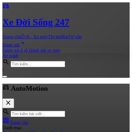
directions_car
Xe
Đời Sống 247
Trang chủ
Ô tô - Xe máy
Thị trường
Tư vấn
arrow_drop_down
Đánh giá
Đánh giá ô tô
Đánh giá xe máy
Xe xanh
search
/
directions_car
Auto
Motion
close
search
grid_view
Trang chủ
Danh mục