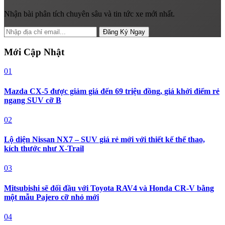
Nhận bài phân tích chuyên sâu và tin tức xe mới nhất.
Đăng Ký Ngay
Mới Cập Nhật
01
Mazda CX-5 được giảm giá đến 69 triệu đồng, giá khởi điểm rẻ
ngang SUV cỡ B
02
Lộ diện Nissan NX7 – SUV giá rẻ mới với thiết kế thể thao,
kích thước như X-Trail
03
Mitsubishi sẽ đối đầu với Toyota RAV4 và Honda CR-V bằng
một mẫu Pajero cỡ nhỏ mới
04