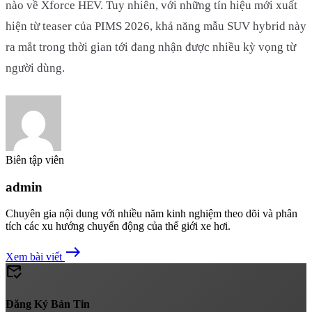
nào về Xforce HEV. Tuy nhiên, với những tín hiệu mới xuất
hiện từ teaser của PIMS 2026, khả năng mẫu SUV hybrid này
ra mắt trong thời gian tới đang nhận được nhiều kỳ vọng từ
người dùng.
Biên tập viên
admin
Chuyên gia nội dung với nhiều năm kinh nghiệm theo dõi và phân
tích các xu hướng chuyển động của thế giới xe hơi.
east
Xem bài viết
mark_email_read
Đăng Ký Bản Tin