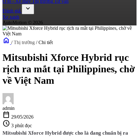
Ô tô - Xe máy
Thị trường
Tư vấn
expand_more
Đánh giá
Xe xanh
AutoMotion © 2026
home
/
Thị trường
/
Chi tiết
Mitsubishi Xforce Hybrid rục
rịch ra mắt tại Philippines, chờ
về Việt Nam
admin
calendar_today
29/05/2026
schedule
3 phút đọc
Mitsubishi Xforce Hybrid được cho là đang chuẩn bị ra