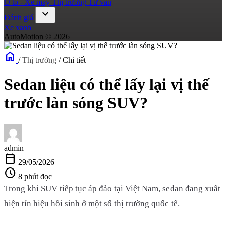
Ô tô - Xe máy
Thị trường
Tư vấn
expand_more
Đánh giá
Xe xanh
AutoMotion © 2026
home
/
Thị trường
/
Chi tiết
Sedan liệu có thể lấy lại vị thế
trước làn sóng SUV?
admin
calendar_today
29/05/2026
schedule
8 phút đọc
Trong khi SUV tiếp tục áp đảo tại Việt Nam, sedan đang xuất
hiện tín hiệu hồi sinh ở một số thị trường quốc tế.