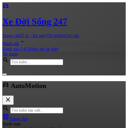
directions_car
Xe
Đời Sống 247
Trang chủ
Ô tô - Xe máy
Thị trường
Tư vấn
arrow_drop_down
Đánh giá
Đánh giá ô tô
Đánh giá xe máy
Xe xanh
search
/
directions_car
Auto
Motion
close
search
grid_view
Trang chủ
Danh mục