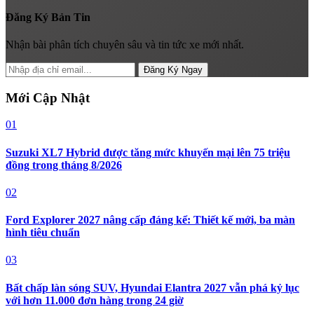
Đăng Ký Bản Tin
Nhận bài phân tích chuyên sâu và tin tức xe mới nhất.
Đăng Ký Ngay
Mới Cập Nhật
01
Suzuki XL7 Hybrid được tăng mức khuyến mại lên 75 triệu
đồng trong tháng 8/2026
02
Ford Explorer 2027 nâng cấp đáng kể: Thiết kế mới, ba màn
hình tiêu chuẩn
03
Bất chấp làn sóng SUV, Hyundai Elantra 2027 vẫn phá kỷ lục
với hơn 11.000 đơn hàng trong 24 giờ