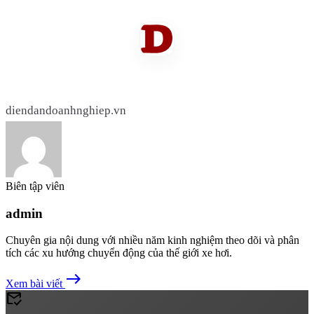
diendandoanhnghiep.vn
Biên tập viên
admin
Chuyên gia nội dung với nhiều năm kinh nghiệm theo dõi và phân
tích các xu hướng chuyển động của thế giới xe hơi.
east
Xem bài viết
mark_email_read