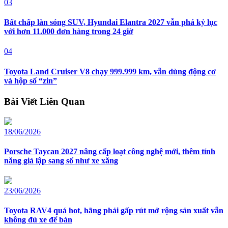
03
Bất chấp làn sóng SUV, Hyundai Elantra 2027 vẫn phá kỷ lục
với hơn 11.000 đơn hàng trong 24 giờ
04
Toyota Land Cruiser V8 chạy 999.999 km, vẫn dùng động cơ
và hộp số “zin”
Bài Viết Liên Quan
18/06/2026
Porsche Taycan 2027 nâng cấp loạt công nghệ mới, thêm tính
năng giả lập sang số như xe xăng
23/06/2026
Toyota RAV4 quá hot, hãng phải gấp rút mở rộng sản xuất vẫn
không đủ xe để bán