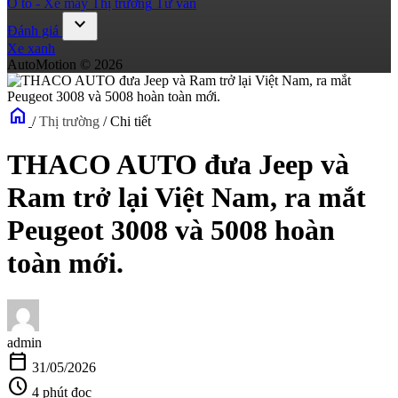
Ô tô - Xe máy
Thị trường
Tư vấn
expand_more
Đánh giá
Xe xanh
AutoMotion © 2026
home
/
Thị trường
/
Chi tiết
THACO AUTO đưa Jeep và
Ram trở lại Việt Nam, ra mắt
Peugeot 3008 và 5008 hoàn
toàn mới.
admin
calendar_today
31/05/2026
schedule
4 phút đọc