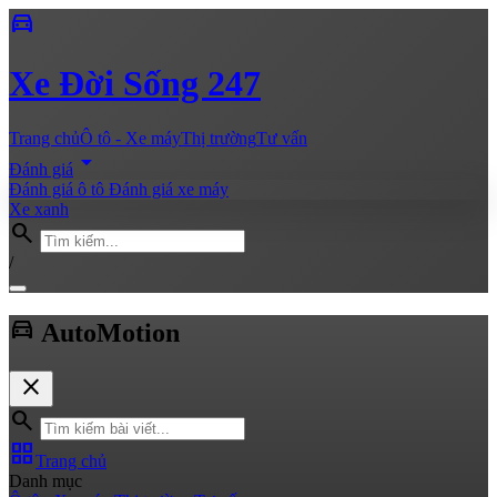
directions_car
Xe
Đời Sống 247
Trang chủ
Ô tô - Xe máy
Thị trường
Tư vấn
arrow_drop_down
Đánh giá
Đánh giá ô tô
Đánh giá xe máy
Xe xanh
search
/
directions_car
Auto
Motion
close
search
grid_view
Trang chủ
Danh mục