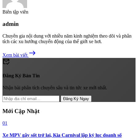
Biên tập viên
admin
Chuyên gia nội dung với nhiều năm kinh nghiệm theo dõi và phân
tích các xu hướng chuyển động của thế giới xe hơi.
east
Xem bài viết
mark_email_read
Đăng Ký Bản Tin
Nhận bài phân tích chuyên sâu và tin tức xe mới nhất.
Đăng Ký Ngay
Mới Cập Nhật
01
Xe MPV gây sốt trở lại, Kia Carnival lập kỷ lục doanh số