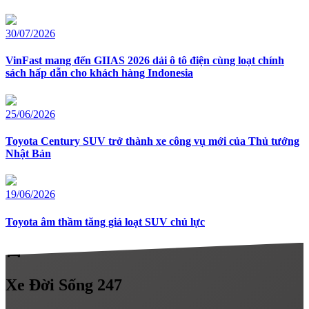
30/07/2026
VinFast mang đến GIIAS 2026 dải ô tô điện cùng loạt chính
sách hấp dẫn cho khách hàng Indonesia
25/06/2026
Toyota Century SUV trở thành xe công vụ mới của Thủ tướng
Nhật Bản
19/06/2026
Toyota âm thầm tăng giá loạt SUV chủ lực
directions_car
Xe
Đời Sống 247