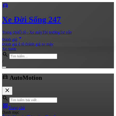
directions_car
Xe
Đời Sống 247
Trang chủ
Ô tô - Xe máy
Thị trường
Tư vấn
arrow_drop_down
Đánh giá
Đánh giá ô tô
Đánh giá xe máy
Xe xanh
search
/
directions_car
Auto
Motion
close
search
grid_view
Trang chủ
Danh mục