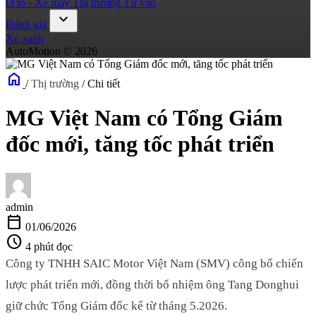
Ô tô - Xe máy
Thị trường
Tư vấn
expand_more
Đánh giá
Xe xanh
AutoMotion © 2026
home
/
Thị trường
/
Chi tiết
MG Việt Nam có Tổng Giám
đốc mới, tăng tốc phát triển
admin
calendar_today
01/06/2026
schedule
4 phút đọc
Công ty TNHH SAIC Motor Việt Nam (SMV) công bố chiến
lược phát triển mới, đồng thời bổ nhiệm ông Tang Donghui
giữ chức Tổng Giám đốc kể từ tháng 5.2026.