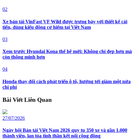
02
Xe bán tải VinFast VF Wild được trưng bày với thiết kế cải
tiến, dùng kiểu động cơ hiếm tại Việt Nam
03
Xem trước Hyundai Kona thế hệ mới: Không chỉ đẹp hơn mà
còn thông minh hơn
04
Honda thay đổi cách phát triển ô tô, hướng tới giảm một nửa
chi phí
Bài Viết Liên Quan
27/07/2026
Ngày hội Bán tải Việt Nam 2026 quy tụ 350 xe và gần 1.000
thành viên, lan tỏa tinh thần kết nối cộng đồng