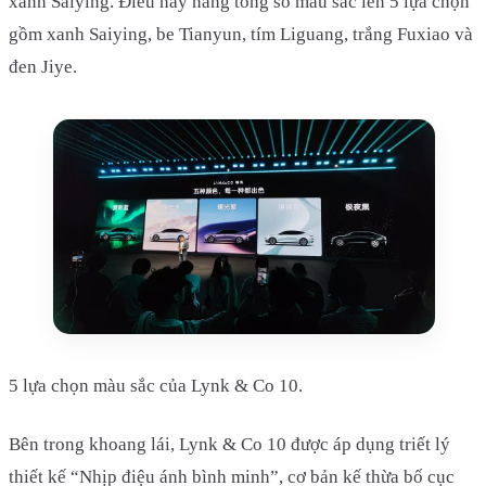
xanh Saiying. Điều này nâng tổng số màu sắc lên 5 lựa chọn
gồm xanh Saiying, be Tianyun, tím Liguang, trắng Fuxiao và
đen Jiye.
5 lựa chọn màu sắc của Lynk & Co 10.
Bên trong khoang lái, Lynk & Co 10 được áp dụng triết lý
thiết kế “Nhịp điệu ánh bình minh”, cơ bản kế thừa bố cục