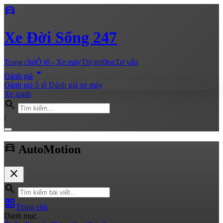
directions_car
Xe
Đời Sống 247
Trang chủ
Ô tô - Xe máy
Thị trường
Tư vấn
arrow_drop_down
Đánh giá
Đánh giá ô tô
Đánh giá xe máy
Xe xanh
search
/
directions_car
Auto
Motion
close
search
grid_view
Trang chủ
Danh mục