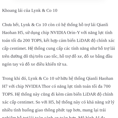
Khoang lái của Lynk & Co 10
Chưa hết, Lynk & Co 10 còn có hệ thống hỗ trợ lái Qianli
Haohan H5, sử dụng chip NVIDIA Orin-Y với năng lực tính
toán tối đa 200 TOPS, kết hợp cảm biến LiDAR độ chính xác
cấp centimet. Hệ thống cung cấp các tính năng như hỗ trợ lái
trên đường đô thị/trên cao tốc, hỗ trợ đỗ xe, đỗ xe bằng đầu
ngón tay và đỗ xe điều khiển từ xa.
Trong khi đó, Lynk & Co 10 sở hữu hệ thống Qianli Haohan
H7 với chip NVIDIA Thor có năng lực tính toán tối đa 700
TOPS. Hệ thống này cũng đi kèm cảm biến LiDAR độ chính
xác cấp centimet. So với H5, hệ thống này có khả năng xử lý
nhiều tình huống giao thông phức tạp hơn, mang lại trải
nghiệm hỗ trợ lái toàn cảnh an toàn hơn. Mô hình AI đa