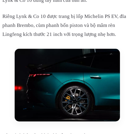
Lynk & Co 10 dùng tay nắm cửa bán ẩn.
Riêng Lynk & Co 10 được trang bị lốp Michelin PS EV, đĩa
phanh Brembo, cùm phanh bốn piston và bộ mâm rèn
Lingfeng kích thước 21 inch với trọng lượng nhẹ hơn.