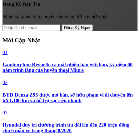
Đăng Ký Bản Tin
Nhận bài phân tích chuyên sâu và tin tức xe mới nhất.
Đăng Ký Ngay
Mới Cập Nhật
01
Lamborghini Revuelto ra mắt phiên bản giới hạn, kỷ niệm 60
năm trình làng của huyền thoại Miura
02
BYD Denza Z9S được mở bán, sở hữu phạm vi di chuyển lên
tới 1.100 km và hỗ trợ sạc siêu nhanh
03
Hyundai duy trì chương trình ưu đãi lên đến 220 triệu đồng
cho 6 mẫu xe trong tháng 8/2026