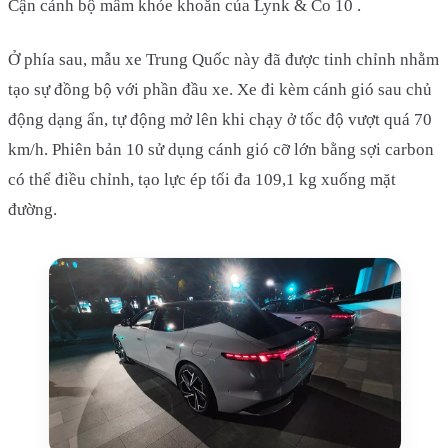
Cận cảnh bộ mâm khỏe khoắn của Lynk & Co 10 .
Ở phía sau, mẫu xe Trung Quốc này đã được tinh chỉnh nhằm
tạo sự đồng bộ với phần đầu xe. Xe đi kèm cánh gió sau chủ
động dạng ẩn, tự động mở lên khi chạy ở tốc độ vượt quá 70
km/h. Phiên bản 10 sử dụng cánh gió cỡ lớn bằng sợi carbon
có thể điều chỉnh, tạo lực ép tối đa 109,1 kg xuống mặt
đường.