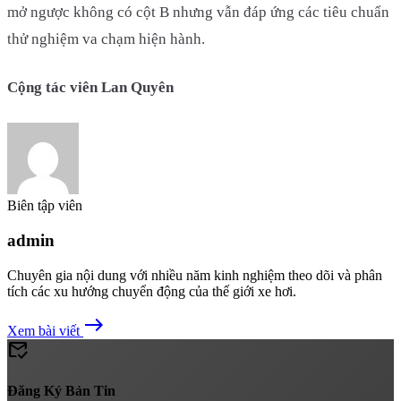
mở ngược không có cột B nhưng vẫn đáp ứng các tiêu chuẩn
thử nghiệm va chạm hiện hành.
Cộng tác viên Lan Quyên
Biên tập viên
admin
Chuyên gia nội dung với nhiều năm kinh nghiệm theo dõi và phân
tích các xu hướng chuyển động của thế giới xe hơi.
east
Xem bài viết
mark_email_read
Đăng Ký Bản Tin