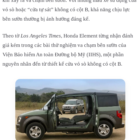
khi xảy ra va chạm bên sườn. Với những mẫu xe sử dụng cửa
vỏ sò hoặc “cửa tự sát” không có cột B, khả năng chịu lực
bên sườn thường bị ảnh hưởng đáng kể.
Theo tờ
Los Angeles Times
, Honda Element từng nhận đánh
giá kém trong các bài thử nghiệm va chạm bên sườn của
Viện Bảo hiểm An toàn Đường bộ Mỹ (IIHS), một phần
nguyên nhân đến từ thiết kế cửa vỏ sò không có cột B.