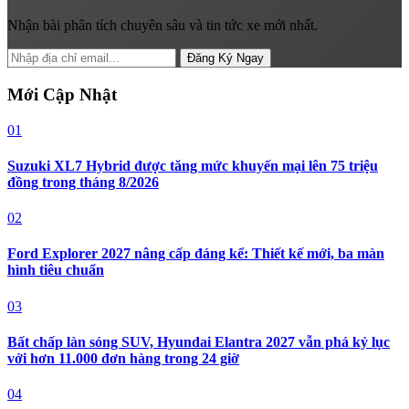
Nhận bài phân tích chuyên sâu và tin tức xe mới nhất.
Đăng Ký Ngay
Mới Cập Nhật
01
Suzuki XL7 Hybrid được tăng mức khuyến mại lên 75 triệu
đồng trong tháng 8/2026
02
Ford Explorer 2027 nâng cấp đáng kể: Thiết kế mới, ba màn
hình tiêu chuẩn
03
Bất chấp làn sóng SUV, Hyundai Elantra 2027 vẫn phá kỷ lục
với hơn 11.000 đơn hàng trong 24 giờ
04