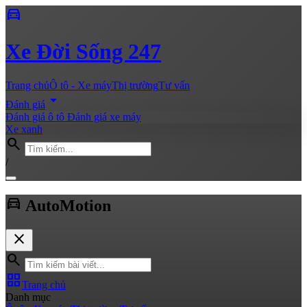
directions_car
Xe
Đời Sống 247
Trang chủ
Ô tô - Xe máy
Thị trường
Tư vấn
arrow_drop_down
Đánh giá
Đánh giá ô tô
Đánh giá xe máy
Xe xanh
search
/
directions_car
Auto
Motion
close
search
grid_view
Trang chủ
Danh mục