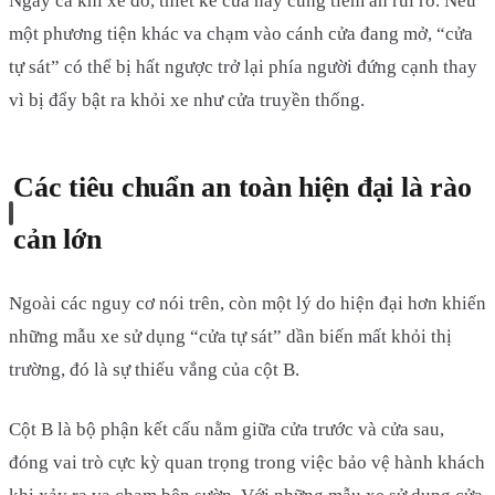
Ngay cả khi xe đỗ, thiết kế cửa này cũng tiềm ẩn rủi ro. Nếu
một phương tiện khác va chạm vào cánh cửa đang mở, “cửa
tự sát” có thể bị hất ngược trở lại phía người đứng cạnh thay
vì bị đẩy bật ra khỏi xe như cửa truyền thống.
Các tiêu chuẩn an toàn hiện đại là rào
cản lớn
Ngoài các nguy cơ nói trên, còn một lý do hiện đại hơn khiến
những mẫu xe sử dụng “cửa tự sát” dần biến mất khỏi thị
trường, đó là sự thiếu vắng của cột B.
Cột B là bộ phận kết cấu nằm giữa cửa trước và cửa sau,
đóng vai trò cực kỳ quan trọng trong việc bảo vệ hành khách