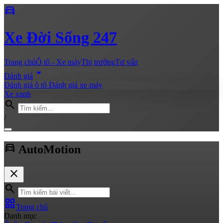
directions_car
Xe
Đời Sống 247
Trang chủ
Ô tô - Xe máy
Thị trường
Tư vấn
arrow_drop_down
Đánh giá
Đánh giá ô tô
Đánh giá xe máy
Xe xanh
search
/
directions_car
Auto
Motion
close
search
grid_view
Trang chủ
Danh mục