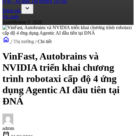
Ô tô - Xe máy
Thị trường
Tư vấn
expand_more
Đánh giá
Xe xanh
AutoMotion © 2026
home
/
Thị trường
/
Chi tiết
VinFast, Autobrains và
NVIDIA triển khai chương
trình robotaxi cấp độ 4 ứng
dụng Agentic AI đầu tiên tại
ĐNÁ
admin
calendar_today