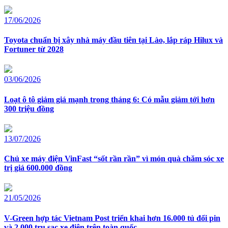
17/06/2026
Toyota chuẩn bị xây nhà máy đầu tiên tại Lào, lắp ráp Hilux và
Fortuner từ 2028
03/06/2026
Loạt ô tô giảm giá mạnh trong tháng 6: Có mẫu giảm tới hơn
300 triệu đồng
13/07/2026
Chủ xe máy điện VinFast “sốt rần rần” vì món quà chăm sóc xe
trị giá 600.000 đồng
21/05/2026
V-Green hợp tác Vietnam Post triển khai hơn 16.000 tủ đổi pin
và 2.000 trụ sạc xe điện trên toàn quốc