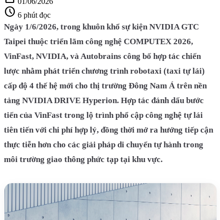
01/06/2026
schedule
6 phút đọc
Ngày 1/6/2026, trong khuôn khổ sự kiện NVIDIA GTC
Taipei thuộc triển lãm công nghệ COMPUTEX 2026,
VinFast, NVIDIA, và Autobrains công bố hợp tác chiến
lược nhằm phát triển chương trình robotaxi (taxi tự lái)
cấp độ 4 thế hệ mới cho thị trường Đông Nam Á trên nền
tảng NVIDIA DRIVE Hyperion. Hợp tác đánh dấu bước
tiến của VinFast trong lộ trình phổ cập công nghệ tự lái
tiên tiến với chi phí hợp lý, đồng thời mở ra hướng tiếp cận
thực tiễn hơn cho các giải pháp di chuyển tự hành trong
môi trường giao thông phức tạp tại khu vực.