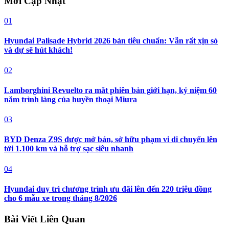
Mới Cập Nhật
01
Hyundai Palisade Hybrid 2026 bản tiêu chuẩn: Vẫn rất xịn sò
và dự sẽ hút khách!
02
Lamborghini Revuelto ra mắt phiên bản giới hạn, kỷ niệm 60
năm trình làng của huyền thoại Miura
03
BYD Denza Z9S được mở bán, sở hữu phạm vi di chuyển lên
tới 1.100 km và hỗ trợ sạc siêu nhanh
04
Hyundai duy trì chương trình ưu đãi lên đến 220 triệu đồng
cho 6 mẫu xe trong tháng 8/2026
Bài Viết Liên Quan