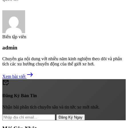
Biên tập viên
admin
Chuyên gia nội dung với nhiều năm kinh nghiệm theo dõi và phân
tích các xu hướng chuyển động của thế giới xe hơi.
east
Xem bài viết
mark_email_read
Đăng Ký Bản Tin
Nhận bài phân tích chuyên sâu và tin tức xe mới nhất.
Đăng Ký Ngay