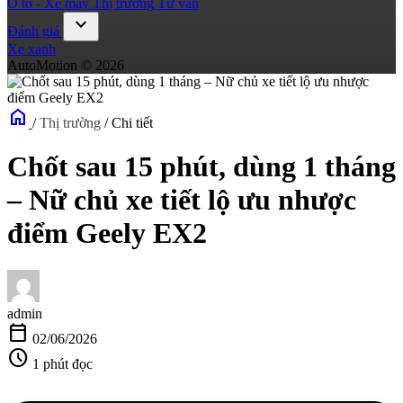
Ô tô - Xe máy
Thị trường
Tư vấn
expand_more
Đánh giá
Xe xanh
AutoMotion © 2026
home
/
Thị trường
/
Chi tiết
Chốt sau 15 phút, dùng 1 tháng
– Nữ chủ xe tiết lộ ưu nhược
điểm Geely EX2
admin
calendar_today
02/06/2026
schedule
1 phút đọc