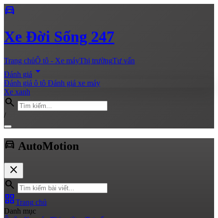
directions_car
Xe
Đời Sống 247
Trang chủ
Ô tô - Xe máy
Thị trường
Tư vấn
arrow_drop_down
Đánh giá
Đánh giá ô tô
Đánh giá xe máy
Xe xanh
search
/
directions_car
Auto
Motion
close
search
grid_view
Trang chủ
Danh mục