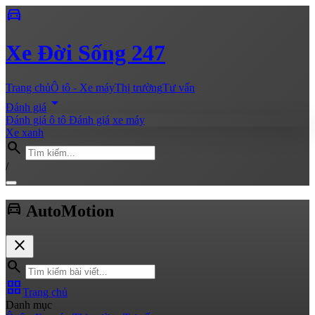
directions_car
Xe
Đời Sống 247
Trang chủ
Ô tô - Xe máy
Thị trường
Tư vấn
arrow_drop_down
Đánh giá
Đánh giá ô tô
Đánh giá xe máy
Xe xanh
search
/
directions_car
Auto
Motion
close
search
grid_view
Trang chủ
Danh mục