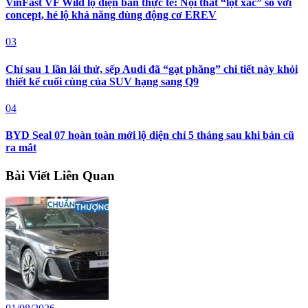
VinFast VF Wild lộ diện bản thực tế: Nội thất “lột xác” so với
concept, hé lộ khả năng dùng động cơ EREV
03
Chỉ sau 1 lần lái thử, sếp Audi đã “gạt phăng” chi tiết này khỏi
thiết kế cuối cùng của SUV hạng sang Q9
04
BYD Seal 07 hoàn toàn mới lộ diện chỉ 5 tháng sau khi bản cũ
ra mắt
Bài Viết Liên Quan