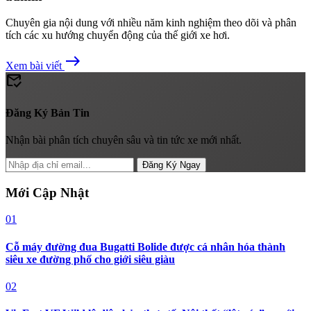
Chuyên gia nội dung với nhiều năm kinh nghiệm theo dõi và phân
tích các xu hướng chuyển động của thế giới xe hơi.
east
Xem bài viết
mark_email_read
Đăng Ký Bản Tin
Nhận bài phân tích chuyên sâu và tin tức xe mới nhất.
Đăng Ký Ngay
Mới Cập Nhật
01
Cỗ máy đường đua Bugatti Bolide được cá nhân hóa thành
siêu xe đường phố cho giới siêu giàu
02