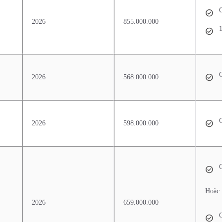
G
2026
855.000.000
1
G
2026
568.000.000
G
2026
598.000.000
G
Hoặc
2026
659.000.000
G