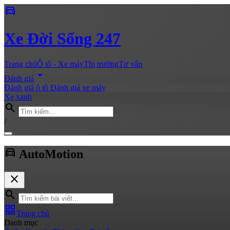
directions_car
Xe
Đời Sống 247
Trang chủ
Ô tô - Xe máy
Thị trường
Tư vấn
arrow_drop_down
Đánh giá
Đánh giá ô tô
Đánh giá xe máy
Xe xanh
search
/
directions_car
Auto
Motion
close
search
grid_view
Trang chủ
Danh mục