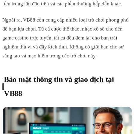
tiền trong lần đầu tiên và các phần thưởng hấp dẫn khác.
Ngoài ra, VB88 còn cung cấp nhiều loại trò chơi phong phú
để bạn lựa chọn. Từ cá cược thể thao, nhạc xổ số cho đến
game casino trực tuyến, tất cả đều đem lại cho bạn trải
nghiệm thú vị và đầy kịch tính. Không có giới hạn cho sự
sáng tạo và mạo hiểm trong các trò chơi này.
Bảo mật thông tin và giao dịch tại
VB88