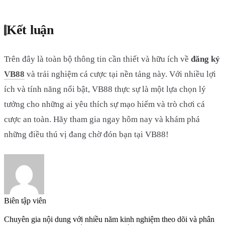
Kết luận
Trên đây là toàn bộ thông tin cần thiết và hữu ích về
đăng ký
VB88
và trải nghiệm cá cược tại nền tảng này. Với nhiều lợi
ích và tính năng nổi bật, VB88 thực sự là một lựa chọn lý
tưởng cho những ai yêu thích sự mạo hiểm và trò chơi cá
cược an toàn. Hãy tham gia ngay hôm nay và khám phá
những điều thú vị đang chờ đón bạn tại VB88!
Biên tập viên
Chuyên gia nội dung với nhiều năm kinh nghiệm theo dõi và phân