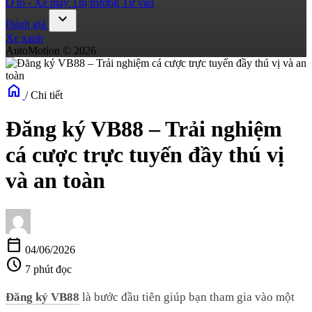
Ô tô - Xe máy
Thị trường
Tư vấn
expand_more
Đánh giá
Xe xanh
AutoMotion © 2026
home
/
Chi tiết
Đăng ký VB88 – Trải nghiệm
cá cược trực tuyến đầy thú vị
và an toàn
calendar_today
04/06/2026
schedule
7 phút đọc
Đăng ký VB88
là bước đầu tiên giúp bạn tham gia vào một