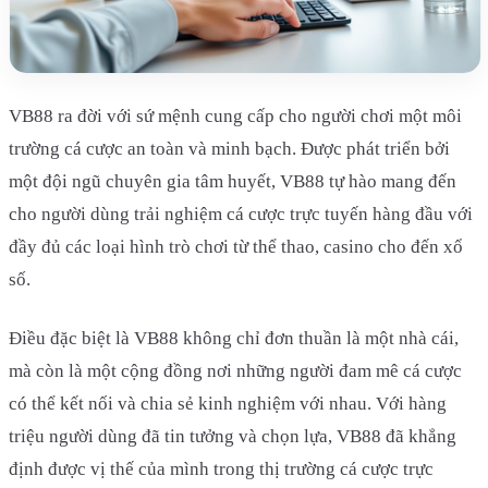
VB88 ra đời với sứ mệnh cung cấp cho người chơi một môi
trường cá cược an toàn và minh bạch. Được phát triển bởi
một đội ngũ chuyên gia tâm huyết, VB88 tự hào mang đến
cho người dùng trải nghiệm cá cược trực tuyến hàng đầu với
đầy đủ các loại hình trò chơi từ thể thao, casino cho đến xổ
số.
Điều đặc biệt là VB88 không chỉ đơn thuần là một nhà cái,
mà còn là một cộng đồng nơi những người đam mê cá cược
có thể kết nối và chia sẻ kinh nghiệm với nhau. Với hàng
triệu người dùng đã tin tưởng và chọn lựa, VB88 đã khẳng
định được vị thế của mình trong thị trường cá cược trực