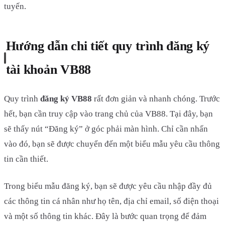
tuyến.
Hướng dẫn chi tiết quy trình đăng ký
tài khoản VB88
Quy trình
đăng ký VB88
rất đơn giản và nhanh chóng. Trước
hết, bạn cần truy cập vào trang chủ của VB88. Tại đây, bạn
sẽ thấy nút “Đăng ký” ở góc phải màn hình. Chỉ cần nhấn
vào đó, bạn sẽ được chuyển đến một biểu mẫu yêu cầu thông
tin cần thiết.
Trong biểu mẫu đăng ký, bạn sẽ được yêu cầu nhập đầy đủ
các thông tin cá nhân như họ tên, địa chỉ email, số điện thoại
và một số thông tin khác. Đây là bước quan trọng để đảm