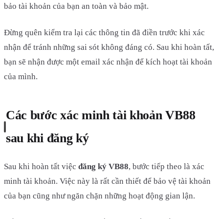
bảo tài khoản của bạn an toàn và bảo mật.
Đừng quên kiểm tra lại các thông tin đã điền trước khi xác
nhận để tránh những sai sót không đáng có. Sau khi hoàn tất,
bạn sẽ nhận được một email xác nhận để kích hoạt tài khoản
của mình.
Các bước xác minh tài khoản VB88
sau khi đăng ký
Sau khi hoàn tất việc
đăng ký VB88
, bước tiếp theo là xác
minh tài khoản. Việc này là rất cần thiết để bảo vệ tài khoản
của bạn cũng như ngăn chặn những hoạt động gian lận.