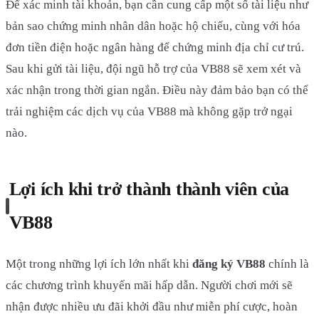
Để xác minh tài khoản, bạn cần cung cấp một số tài liệu như
bản sao chứng minh nhân dân hoặc hộ chiếu, cùng với hóa
đơn tiền điện hoặc ngân hàng để chứng minh địa chỉ cư trú.
Sau khi gửi tài liệu, đội ngũ hỗ trợ của VB88 sẽ xem xét và
xác nhận trong thời gian ngắn. Điều này đảm bảo bạn có thể
trải nghiệm các dịch vụ của VB88 mà không gặp trở ngại
nào.
Lợi ích khi trở thành thành viên của
VB88
Một trong những lợi ích lớn nhất khi
đăng ký VB88
chính là
các chương trình khuyến mãi hấp dẫn. Người chơi mới sẽ
nhận được nhiều ưu đãi khởi đầu như miễn phí cược, hoàn