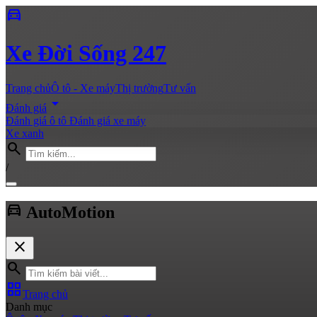
directions_car
Xe
Đời Sống 247
Trang chủ
Ô tô - Xe máy
Thị trường
Tư vấn
arrow_drop_down
Đánh giá
Đánh giá ô tô
Đánh giá xe máy
Xe xanh
search
/
directions_car
Auto
Motion
close
search
grid_view
Trang chủ
Danh mục