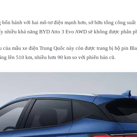
g bốn bánh với hai mô-tơ điện mạnh hơn, sở hữu tổng công su
thấy nhiều khả năng BYD Atto 3 Evo AWD sẽ không được phân ph
au của mẫu xe điện Trung Quốc này còn được trang bị bộ pin B
ng lên 510 km, nhiều hơn 90 km so với phiên bản cũ.