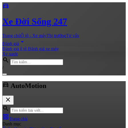
directions_car
Xe
Đời Sống 247
Trang chủ
Ô tô - Xe máy
Thị trường
Tư vấn
arrow_drop_down
Đánh giá
Đánh giá ô tô
Đánh giá xe máy
Xe xanh
search
/
directions_car
Auto
Motion
close
search
grid_view
Trang chủ
Danh mục