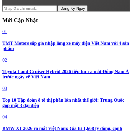
Đăng Ký Ngay
Mới Cập Nhật
01
TMT Motors sắp gia nhập làng xe máy điện Việt Nam với 4 sản
phẩm
02
Toyota Land Cruiser Hybrid 2026 tiếp tục ra mắt Đông Nam Á
trước ngày về Việt Nam
03
Top 10 Tập đoàn ô tô thị phần lớn nhất thế giới: Trung Quốc
góp mặt 3 đại diện
04
BMW X1 2026 ra mắt Việt Nam: Giá từ 1,668 tỷ đồng, cạnh