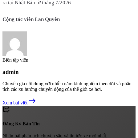
ra tại Nhật Bản từ tháng 7/2026.
Cộng tác viên Lan Quyên
Biên tập viên
admin
Chuyên gia nội dung với nhiều năm kinh nghiệm theo dõi và phân
tích các xu hướng chuyển động của thế giới xe hơi.
east
Xem bài viết
mark_email_read
Đăng Ký Bản Tin
Nhận bài phân tích chuyên sâu và tin tức xe mới nhất.