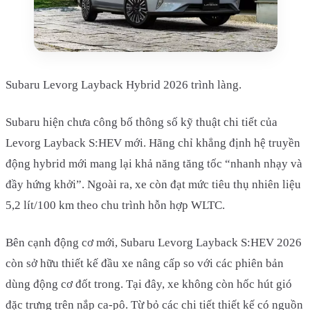
Subaru Levorg Layback Hybrid 2026 trình làng.
Subaru hiện chưa công bố thông số kỹ thuật chi tiết của
Levorg Layback S:HEV mới. Hãng chỉ khẳng định hệ truyền
động hybrid mới mang lại khả năng tăng tốc “nhanh nhạy và
đầy hứng khởi”. Ngoài ra, xe còn đạt mức tiêu thụ nhiên liệu
5,2 lít/100 km theo chu trình hỗn hợp WLTC.
Bên cạnh động cơ mới, Subaru Levorg Layback S:HEV 2026
còn sở hữu thiết kế đầu xe nâng cấp so với các phiên bản
dùng động cơ đốt trong. Tại đây, xe không còn hốc hút gió
đặc trưng trên nắp ca-pô. Từ bỏ các chi tiết thiết kế có nguồn