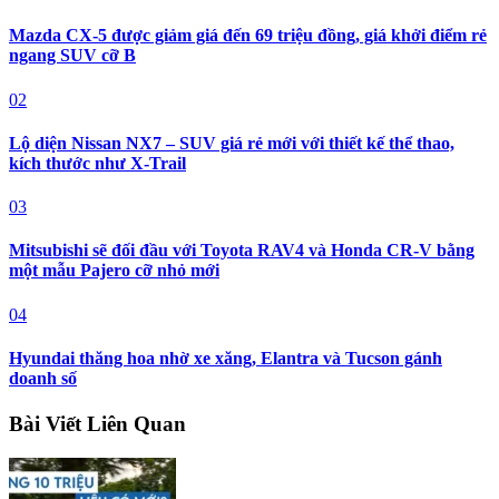
Mazda CX-5 được giảm giá đến 69 triệu đồng, giá khởi điểm rẻ
ngang SUV cỡ B
02
Lộ diện Nissan NX7 – SUV giá rẻ mới với thiết kế thể thao,
kích thước như X-Trail
03
Mitsubishi sẽ đối đầu với Toyota RAV4 và Honda CR-V bằng
một mẫu Pajero cỡ nhỏ mới
04
Hyundai thăng hoa nhờ xe xăng, Elantra và Tucson gánh
doanh số
Bài Viết Liên Quan