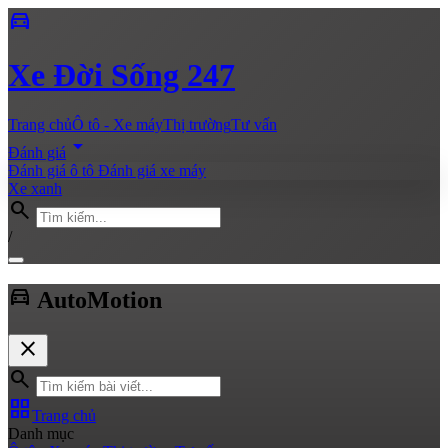
directions_car
Xe
Đời Sống 247
Trang chủ
Ô tô - Xe máy
Thị trường
Tư vấn
arrow_drop_down
Đánh giá
Đánh giá ô tô
Đánh giá xe máy
Xe xanh
search
/
directions_car
Auto
Motion
close
search
grid_view
Trang chủ
Danh mục