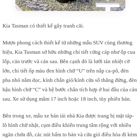
Kia Tasman có thiết kế gây tranh cãi.
Mượn phong cách thiết kế từ những mẫu SUV cùng thương
hiệu, Kia Tasman sở hữu những chi tiết cứng cáp như ốp cua
lốp, cản trước và cản sau. Bên cạnh đó là lưới tản nhiệt cỡ
lớn, chi tiết ốp màu đen hình chữ “U” trên nắp ca-pô, đèn
pha nhỏ nằm dọc, kính chắn gió/kính cửa sổ thẳng đứng, đèn
hậu hình chữ “C” và bệ bước chân tích hợp ở hai đầu của cản
sau. Xe sử dụng mâm 17 inch hoặc 18 inch, tùy phiên bản.
Bên trong xe, mẫu xe bán tải nhà Kia được trang bị mặt táp-
lô hình chữ nhật, cụm điều khiển trung tâm rộng với nhiều
ngăn chứa đồ, các nút bấm to bản và cửa gió điều hòa đi kèm