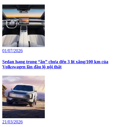
01/07/2026
Sedan hạng trung “ăn” chưa đến 3 lít xăng/100 km của
Volkswagen lần đầu lộ nội thất
21/03/2026