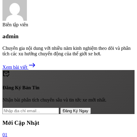
Biên tập viên
admin
Chuyên gia nội dung với nhiều năm kinh nghiệm theo dõi và phân
tích các xu hướng chuyển động của thế giới xe hơi.
east
Xem bài viết
mark_email_read
Đăng Ký Bản Tin
Nhận bài phân tích chuyên sâu và tin tức xe mới nhất.
Đăng Ký Ngay
Mới Cập Nhật
01