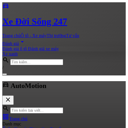
directions_car
Xe
Đời Sống 247
Trang chủ
Ô tô - Xe máy
Thị trường
Tư vấn
arrow_drop_down
Đánh giá
Đánh giá ô tô
Đánh giá xe máy
Xe xanh
search
/
directions_car
Auto
Motion
close
search
grid_view
Trang chủ
Danh mục