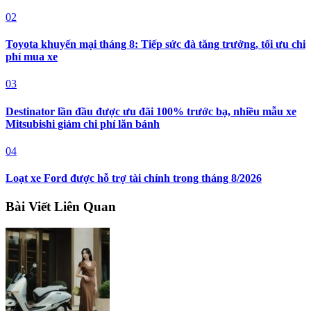
02
Toyota khuyến mại tháng 8: Tiếp sức đà tăng trưởng, tối ưu chi
phí mua xe
03
Destinator lần đầu được ưu đãi 100% trước bạ, nhiều mẫu xe
Mitsubishi giảm chi phí lăn bánh
04
Loạt xe Ford được hỗ trợ tài chính trong tháng 8/2026
Bài Viết Liên Quan