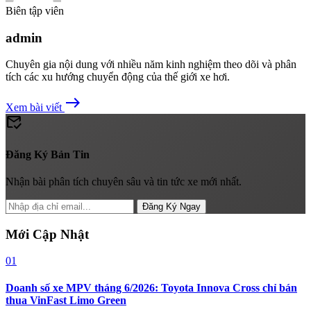
Biên tập viên
admin
Chuyên gia nội dung với nhiều năm kinh nghiệm theo dõi và phân
tích các xu hướng chuyển động của thế giới xe hơi.
east
Xem bài viết
mark_email_read
Đăng Ký Bản Tin
Nhận bài phân tích chuyên sâu và tin tức xe mới nhất.
Đăng Ký Ngay
Mới Cập Nhật
01
Doanh số xe MPV tháng 6/2026: Toyota Innova Cross chỉ bán
thua VinFast Limo Green