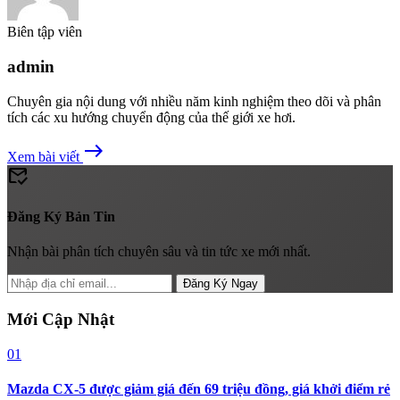
Biên tập viên
admin
Chuyên gia nội dung với nhiều năm kinh nghiệm theo dõi và phân
tích các xu hướng chuyển động của thế giới xe hơi.
east
Xem bài viết
mark_email_read
Đăng Ký Bản Tin
Nhận bài phân tích chuyên sâu và tin tức xe mới nhất.
Đăng Ký Ngay
Mới Cập Nhật
01
Mazda CX-5 được giảm giá đến 69 triệu đồng, giá khởi điểm rẻ