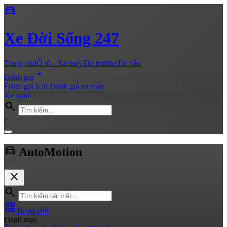
directions_car
Xe
Đời Sống 247
Trang chủ
Ô tô - Xe máy
Thị trường
Tư vấn
arrow_drop_down
Đánh giá
Đánh giá ô tô
Đánh giá xe máy
Xe xanh
search
/
directions_car
Auto
Motion
close
search
grid_view
Trang chủ
Danh mục