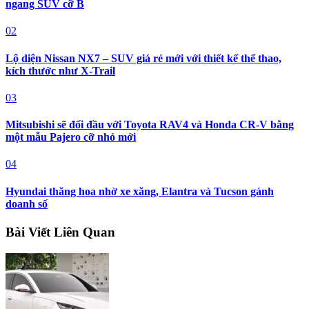
ngang SUV cỡ B
02
Lộ diện Nissan NX7 – SUV giá rẻ mới với thiết kế thể thao,
kích thước như X-Trail
03
Mitsubishi sẽ đối đầu với Toyota RAV4 và Honda CR-V bằng
một mẫu Pajero cỡ nhỏ mới
04
Hyundai thăng hoa nhờ xe xăng, Elantra và Tucson gánh
doanh số
Bài Viết Liên Quan