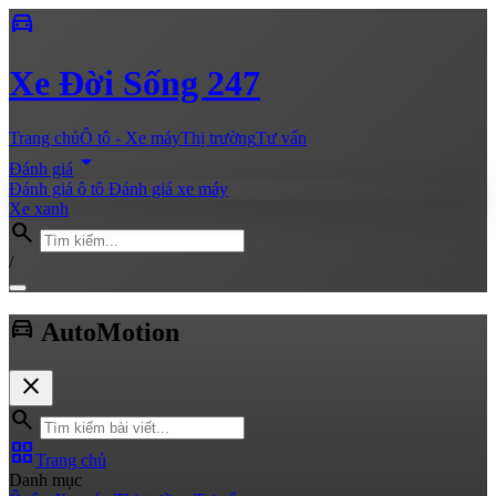
directions_car
Xe
Đời Sống 247
Trang chủ
Ô tô - Xe máy
Thị trường
Tư vấn
arrow_drop_down
Đánh giá
Đánh giá ô tô
Đánh giá xe máy
Xe xanh
search
/
directions_car
Auto
Motion
close
search
grid_view
Trang chủ
Danh mục