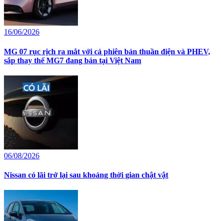
16/06/2026
MG 07 rục rịch ra mắt với cả phiên bản thuần điện và PHEV,
sắp thay thế MG7 đang bán tại Việt Nam
06/08/2026
Nissan có lãi trở lại sau khoảng thời gian chật vật