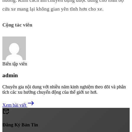
hướng. Kính cách âm chuyên dụng được dùng cho toàn bộ
cửa xe mang lại không gian yên tĩnh hơn cho xe.
Cộng tác viên
Biên tập viên
admin
Chuyên gia nội dung với nhiều năm kinh nghiệm theo dõi và phân
tích các xu hướng chuyển động của thế giới xe hơi.
east
Xem bài viết
mark_email_read
Đăng Ký Bản Tin