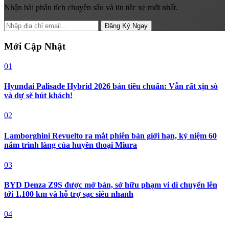
Nhận bài phân tích chuyên sâu và tin tức xe mới nhất.
Đăng Ký Ngay
Mới Cập Nhật
01
Hyundai Palisade Hybrid 2026 bản tiêu chuẩn: Vẫn rất xịn sò
và dự sẽ hút khách!
02
Lamborghini Revuelto ra mắt phiên bản giới hạn, kỷ niệm 60
năm trình làng của huyền thoại Miura
03
BYD Denza Z9S được mở bán, sở hữu phạm vi di chuyển lên
tới 1.100 km và hỗ trợ sạc siêu nhanh
04