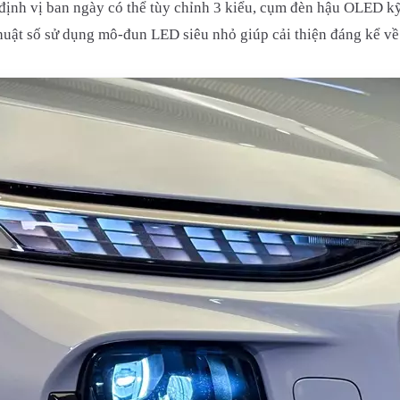
ịnh vị ban ngày có thể tùy chỉnh 3 kiểu, cụm đèn hậu OLED kỹ 
huật số sử dụng mô-đun LED siêu nhỏ giúp cải thiện đáng kể về