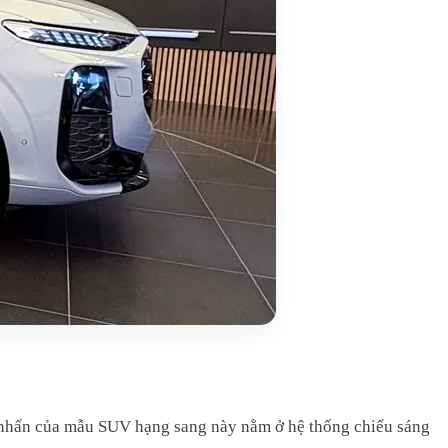
m nhấn của mẫu SUV hạng sang này nằm ở hệ thống chiếu sáng