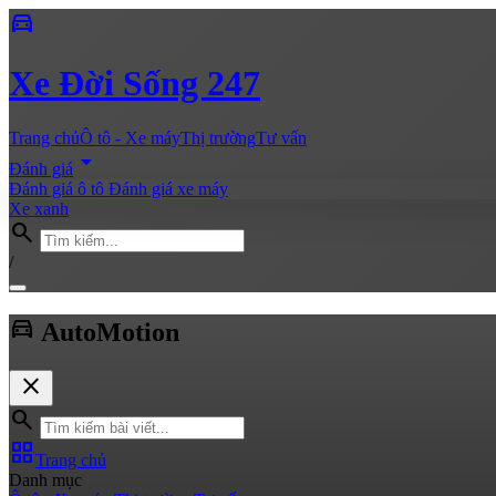
directions_car
Xe
Đời Sống 247
Trang chủ
Ô tô - Xe máy
Thị trường
Tư vấn
arrow_drop_down
Đánh giá
Đánh giá ô tô
Đánh giá xe máy
Xe xanh
search
/
directions_car
Auto
Motion
close
search
grid_view
Trang chủ
Danh mục