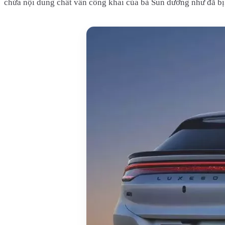
chứa nội dung chất vấn công khai của bà Sun dường như đã bị