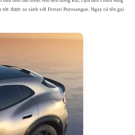
 hữu lưới tản nhiệt sơn đen đóng kín, cụm đèn chiếu sáng
p tức được so sánh với Ferrari Purosangue. Ngay cả tên gọi