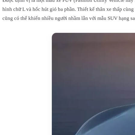
Được định vị là một mẫu xe FUV (Fashion Utility Vehicle hay 
hình chữ L và hốc hút gió ba phần. Thiết kế thân xe thấp cùng
cũng có thể khiến nhiều người nhầm lẫn với mẫu SUV hạng s