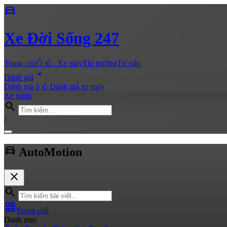
directions_car
Xe
Đời Sống 247
Trang chủ
Ô tô - Xe máy
Thị trường
Tư vấn
arrow_drop_down
Đánh giá
Đánh giá ô tô
Đánh giá xe máy
Xe xanh
search
/
directions_car
Auto
Motion
close
search
grid_view
Trang chủ
Danh mục