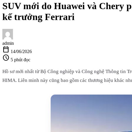
SUV mới do Huawei và Chery phá
kế trưởng Ferrari
admin
calendar_today
14/06/2026
schedule
5 phút đọc
Hồ sơ mới nhất từ Bộ Công nghiệp và Công nghệ Thông tin Tr
HIMA. Liên minh này cũng bao gồm các thương hiệu khác như 