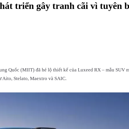
t triển gây tranh cãi vì tuyên b
ung Quốc (MIIT) đã hé lộ thiết kế của Luxeed RX – mẫu SUV mớ
Aito, Stelato, Maextro và SAIC.