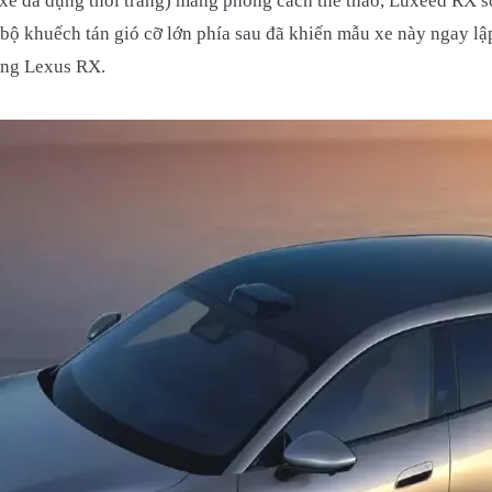
xe đa dụng thời trang) mang phong cách thể thao, Luxeed RX sở
 bộ khuếch tán gió cỡ lớn phía sau đã khiến mẫu xe này ngay lậ
ang Lexus RX.