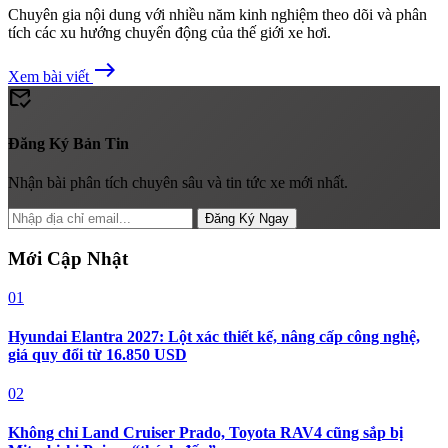
Chuyên gia nội dung với nhiều năm kinh nghiệm theo dõi và phân
tích các xu hướng chuyển động của thế giới xe hơi.
east
Xem bài viết
mark_email_read
Đăng Ký Bản Tin
Nhận bài phân tích chuyên sâu và tin tức xe mới nhất.
Đăng Ký Ngay
Mới Cập Nhật
01
Hyundai Elantra 2027: Lột xác thiết kế, nâng cấp công nghệ,
giá quy đổi từ 16.850 USD
02
Không chỉ Land Cruiser Prado, Toyota RAV4 cũng sắp bị