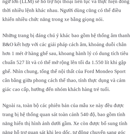
ngữ lớn (LLM) sẽ hỗ trợ hội thoại liên tục và thực hiện đồng
thời nhiều lệnh khác nhau. Người dùng cũng có thể điều
khiển nhiều chức năng trong xe bằng giọng nói.
Những trang bị đáng chú ý khác bao gồm hệ thống âm thanh
B&O kết hợp với các giải pháp cách âm, khoảng duỗi chân
hơn 1 mét ở hàng ghế sau, khoang hành lý có dung tích tiêu
chuẩn 527 lít và có thể mở rộng lên tối đa 1.550 lít khi gập
ghế. Nhìn chung, tổng thể nội thất của Ford Mondeo Sport
cân bằng giữa phong cách thể thao, tính thực dụng và cảm
giác cao cấp, hướng đến nhóm khách hàng trẻ tuổi.
Ngoài ra, toàn bộ các phiên bản của mẫu xe này đều được
trang bị hệ thống quan sát toàn cảnh 540 độ, bao gồm tính
năng hiển thị hình ảnh dưới gầm. Xe còn được bổ sung tính
năng hỗ trợ quan sát khi leo dốc, tự động chuyển sang góc