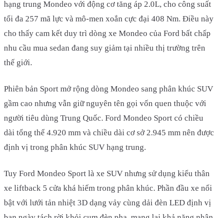
hạng trung Mondeo với động cơ tăng áp 2.0L, cho công suất
tối đa 257 mã lực và mô-men xoắn cực đại 408 Nm. Điều này
cho thấy cam kết duy trì dòng xe Mondeo của Ford bất chấp
nhu cầu mua sedan đang suy giảm tại nhiều thị trường trên
thế giới.
Phiên bản Sport mở rộng dòng Mondeo sang phân khúc SUV
gầm cao nhưng vẫn giữ nguyên tên gọi vốn quen thuộc với
người tiêu dùng Trung Quốc. Ford Mondeo Sport có chiều
dài tổng thể 4.920 mm và chiều dài cơ sở 2.945 mm nên được
định vị trong phân khúc SUV hạng trung.
Tuy Ford Mondeo Sport là xe SUV nhưng sử dụng kiểu thân
xe liftback 5 cửa khá hiếm trong phân khúc. Phần đầu xe nổi
bật với lưới tản nhiệt 3D dạng vảy cùng dải đèn LED định vị
ban ngày tách rời khỏi cụm đèn pha, mang lại khả năng nhận