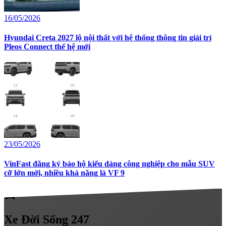
16/05/2026
Hyundai Creta 2027 lộ nội thất với hệ thống thông tin giải trí
Pleos Connect thế hệ mới
23/05/2026
VinFast đăng ký bảo hộ kiểu dáng công nghiệp cho mẫu SUV
cỡ lớn mới, nhiều khả năng là VF 9
directions_car
Xe
Đời Sống 247