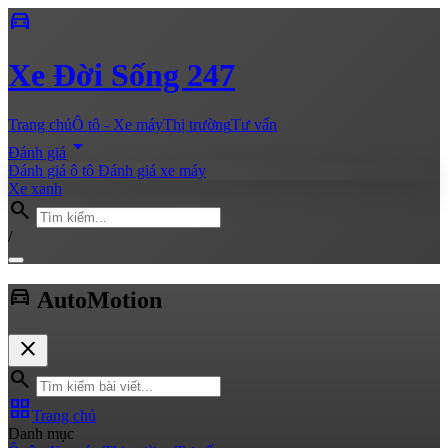
directions_car
Xe
Đời Sống 247
Trang chủ
Ô tô - Xe máy
Thị trường
Tư vấn
arrow_drop_down
Đánh giá
Đánh giá ô tô
Đánh giá xe máy
Xe xanh
search
/
directions_car
Auto
Motion
close
search
grid_view
Trang chủ
Danh mục