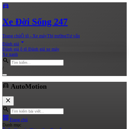
directions_car
Xe
Đời Sống 247
Trang chủ
Ô tô - Xe máy
Thị trường
Tư vấn
arrow_drop_down
Đánh giá
Đánh giá ô tô
Đánh giá xe máy
Xe xanh
search
/
directions_car
Auto
Motion
close
search
grid_view
Trang chủ
Danh mục