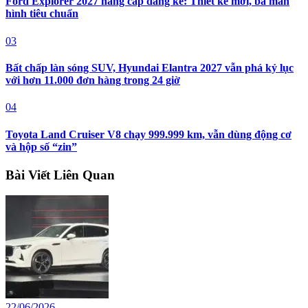
Ford Explorer 2027 nâng cấp đáng kể: Thiết kế mới, ba màn
hình tiêu chuẩn
03
Bất chấp làn sóng SUV, Hyundai Elantra 2027 vẫn phá kỷ lục
với hơn 11.000 đơn hàng trong 24 giờ
04
Toyota Land Cruiser V8 chạy 999.999 km, vẫn dùng động cơ
và hộp số “zin”
Bài Viết Liên Quan
22/06/2026