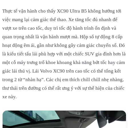
Thực tế vận hành cho thấy XC90 Ultra B5 không hướng tới
việc mang lại cảm giác thể thao. Xe tăng tốc đủ nhanh để
vượt xe trên cao tốc, duy trì tốc độ hành trình ổn định và
quan trọng nhất là vận hành mượt mà. Hộp số tự động 8 cấp
hoạt động êm ái, gần như không gây cảm giác chuyển số. Đó
là kiểu tiết tấu lái phù hợp với một chiếc SUV gia đình hơn là
một cỗ máy trưng trổ khoe khoang khả năng bứt tốc hay cảm
giác lái thú vị. Lái Volvo XC90 trên cao tốc có thể tổng kết
trong 2 từ “nhàn hạ”. Các chị em thích chill chill nhẹ nhàng,
thư thái trên đường có thể rất ưng ý với sự thể hiện của chiếc
xe này.