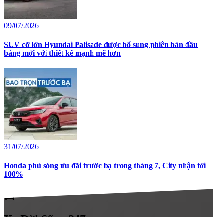
09/07/2026
SUV cỡ lớn Hyundai Palisade được bổ sung phiên bản đầu
bảng mới với thiết kế mạnh mẽ hơn
31/07/2026
Honda phủ sóng ưu đãi trước bạ trong tháng 7, City nhận tới
100%
directions_car