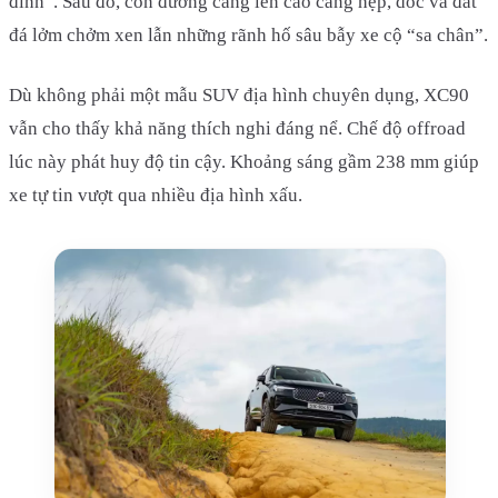
đỉnh”. Sau đó, con đường càng lên cao càng hẹp, dốc và đất
đá lởm chởm xen lẫn những rãnh hố sâu bẫy xe cộ “sa chân”.
Dù không phải một mẫu SUV địa hình chuyên dụng, XC90
vẫn cho thấy khả năng thích nghi đáng nể. Chế độ offroad
lúc này phát huy độ tin cậy. Khoảng sáng gầm 238 mm giúp
xe tự tin vượt qua nhiều địa hình xấu.