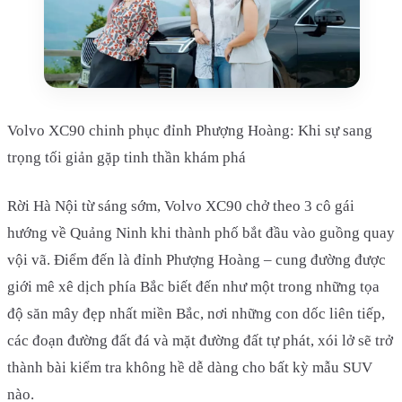
Volvo XC90 chinh phục đỉnh Phượng Hoàng: Khi sự sang
trọng tối giản gặp tinh thần khám phá
Rời Hà Nội từ sáng sớm, Volvo XC90 chở theo 3 cô gái
hướng về Quảng Ninh khi thành phố bắt đầu vào guồng quay
vội vã. Điểm đến là đỉnh Phượng Hoàng – cung đường được
giới mê xê dịch phía Bắc biết đến như một trong những tọa
độ săn mây đẹp nhất miền Bắc, nơi những con dốc liên tiếp,
các đoạn đường đất đá và mặt đường đất tự phát, xói lở sẽ trở
thành bài kiểm tra không hề dễ dàng cho bất kỳ mẫu SUV
nào.