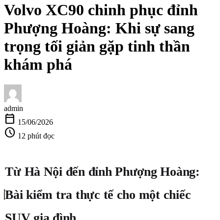
Volvo XC90 chinh phục đỉnh
Phượng Hoàng: Khi sự sang
trọng tối giản gặp tinh thần
khám phá
admin
calendar_today
15/06/2026
schedule
12 phút đọc
Từ Hà Nội đến đỉnh Phượng Hoàng:
Bài kiểm tra thực tế cho một chiếc
SUV gia đình