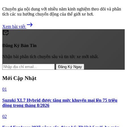
Chuyên gia nội dung với nhiều năm kinh nghiệm theo dõi và phân
tích các xu hướng chuyển động của thế giới xe hơi.
east
Xem bài viết
mark_email_read
Đăng Ký Bản Tin
Nhận bài phân tích chuyên sâu và tin tức xe mới nhất.
Đăng Ký Ngay
Mới Cập Nhật
01
Suzuki XL7 Hybrid được tăng mức khuyến mại lên 75 triệu
đồng trong tháng 8/2026
02